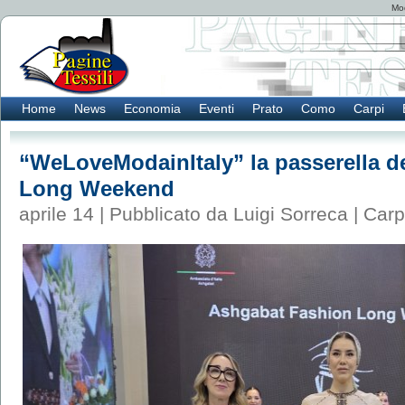
Mod
Home
News
Economia
Eventi
Prato
Como
Carpi
“WeLoveModainItaly” la passerella d
Long Weekend
aprile 14 | Pubblicato da Luigi Sorreca |
Carp