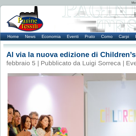
Mod
Home
News
Economia
Eventi
Prato
Como
Carpi
Al via la nuova edizione di Children
febbraio 5 | Pubblicato da Luigi Sorreca |
Eve