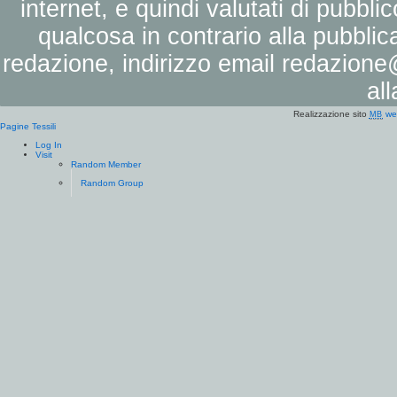
internet, e quindi valutati di pubbli
qualcosa in contrario alla pubbli
redazione, indirizzo email
redazione@
al
Realizzazione sito
we
MB
Pagine Tessili
Log In
Visit
Random Member
Random Group