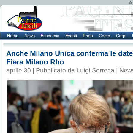
Mod
Home
News
Economia
Eventi
Prato
Como
Carpi
Anche Milano Unica conferma le date 
Fiera Milano Rho
aprile 30 | Pubblicato da Luigi Sorreca |
New