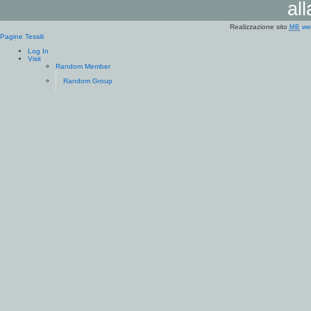
al
Realizzazione sito
we
MB
Pagine Tessili
Log In
Visit
Random Member
Random Group