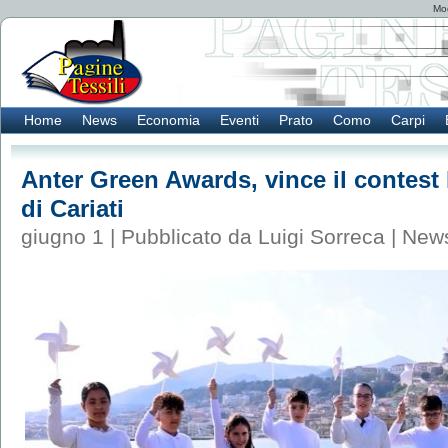
Mod
Home
News
Economia
Eventi
Prato
Como
Carpi
Anter Green Awards, vince il contest 
di Cariati
giugno 1 | Pubblicato da Luigi Sorreca |
New