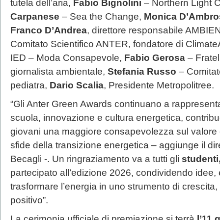
tutela dell’aria,
Fabio Bignolini
– Northern Light 
Carpanese
– Sea the Change,
Monica D’Ambro
Franco D’Andrea
, direttore responsabile AMBI
Comitato Scientifico ANTER, fondatore di Climate
IED – Moda Consapevole,
Fabio Gerosa
– Fratel
giornalista ambientale,
Stefania Russo
– Comitat
pediatra,
Dario Scalia
, Presidente Metropolitree.
“Gli Anter Green Awards continuano a rappresenta
scuola, innovazione e cultura energetica, contribue
giovani una maggiore consapevolezza sul valore de
sfide della transizione energetica – aggiunge il dir
Becagli -. Un ringraziamento va a tutti gli
studenti,
partecipato all’edizione 2026, condividendo idee, 
trasformare l’energia in uno strumento di crescit
positivo”.
La cerimonia ufficiale di premiazione si terrà
l’11 