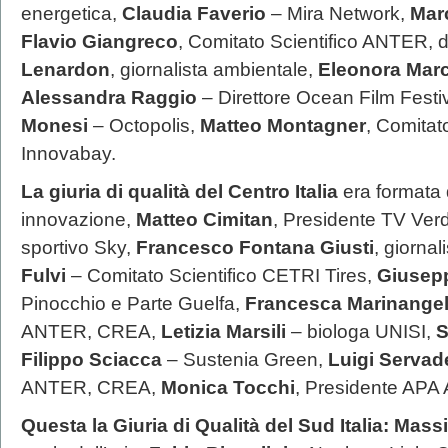
energetica,
Claudia Faverio
– Mira Network,
Mar
Flavio Giangreco
, Comitato Scientifico ANTER, d
Lenardon
, giornalista ambientale,
Eleonora Marc
Alessandra Raggio
– Direttore Ocean Film Festiv
Monesi
– Octopolis,
Matteo Montagner
, Comitat
Innovabay.
La giuria di qualità del Centro Italia
era formata
innovazione,
Matteo Cimitan
, Presidente TV Ver
sportivo Sky,
Francesco Fontana Giusti
, giorna
Fulvi
– Comitato Scientifico CETRI Tires,
Giusep
Pinocchio e Parte Guelfa,
Francesca Marinangel
ANTER, CREA,
Letizia Marsili
– biologa UNISI,
S
Filippo Sciacca
– Sustenia Green,
Luigi Servad
ANTER, CREA,
Monica Tocchi
, Presidente APA 
Questa la Giuria di Qualità del Sud Italia: Ma