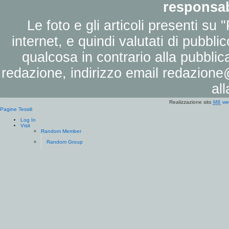
responsab
Le foto e gli articoli presenti su 
internet, e quindi valutati di pubbli
qualcosa in contrario alla pubbli
redazione, indirizzo email
redazione@
al
Realizzazione sito
we
MB
Pagine Tessili
Log In
Visit
Random Member
Random Group