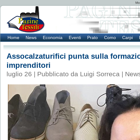
Mod
Home
News
Economia
Eventi
Prato
Como
Carpi
Assocalzaturifici punta sulla formazi
imprenditori
luglio 26 | Pubblicato da Luigi Sorreca |
New