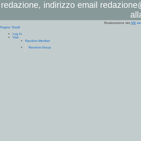
redazione, indirizzo email
redazione@
al
Realizzazione sito
we
MB
Pagine Tessili
Log In
Visit
Random Member
Random Group