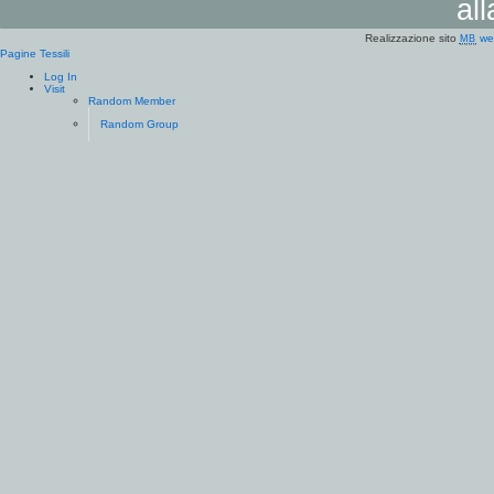
al
Realizzazione sito
we
MB
Pagine Tessili
Log In
Visit
Random Member
Random Group