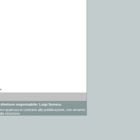
»
- direttore responsabile: Luigi Sorreca
vessero qualcosa in contrario alla pubblicazione, non avranno
lla rimozione.