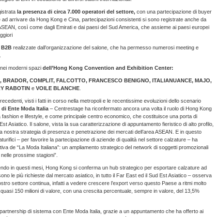
gistrata
la presenza di circa
7.000 operatori del settore,
con una partecipazione di buyer
tre ad arrivare da Hong Kong e Cina, partecipazioni consistenti si sono registrate anche da
a ASEAN, così come dagli Emirati e dai paesi del Sud America, che assieme ai paesi europei
ggiori
i B2B
realizzate dall’organizzazione del salone, che ha permesso numerosi meeting e
.
 nei moderni spazi
dell’Hong Kong Convention and Exhibition Center:
 BRADOR, COMPLIT, FALCOTTO, FRANCESCO BENIGNO, ITALIANUANCE, MAJO,
RY RABOTIN
e
VOILE BLANCHE
.
ecedenti, visti i fatti in corso nella metropoli e le recentissime evoluzioni dello scenario
 di Ente Moda Italia
– Centrestage ha riconfermato ancora una volta il ruolo di Hong Kong
 fashion e lifestyle, e come principale centro economico, che costituisce una porta di
t Asiatico. Il salone, vista la sua caratterizzazione di appuntamento fieristico di alto profilo,
 nostra strategia di presenza e penetrazione dei mercati dell’area ASEAN. E in questo
ifici – per favorire la partecipazione di aziende di qualità nel settore calzature – ha
sitiva de “La Moda Italiana”: un ampliamento strategico del network di soggetti promozionali
ti nelle prossime stagioni”.
vivendo in questi mesi, Hong Kong si conferma un hub strategico per esportare calzature ad
ono le più richieste dal mercato asiatico, in tutto il Far East ed il Sud Est Asiatico – osserva
ostro settore continua, infatti a vedere crescere l’export verso questo Paese a ritmi molto
a quasi 150 milioni di valore, con una crescita percentuale, sempre in valore, del 13,5%
artnership di sistema con Ente Moda Italia, grazie a un appuntamento che ha offerto ai