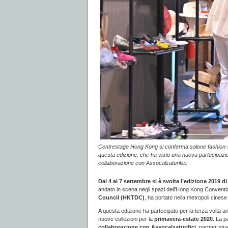
Centrestage Hong Kong si conferma salone fashion-hub
questa edizione, che ha visto una nuova partecipazione
collaborazione con Assocalzaturifici.
Dal 4 al 7 settembre si è svolta l’edizione 201
andato in scena negli spazi dell’Hong Kong Conventi
Council (HKTDC)
, ha portato nella metropoli cines
A questa edizione ha partecipato per la terza volta 
nuove collezioni per la
primavera-estate 2020.
La p
collaborazione con
Assocalzaturifici
, partner str