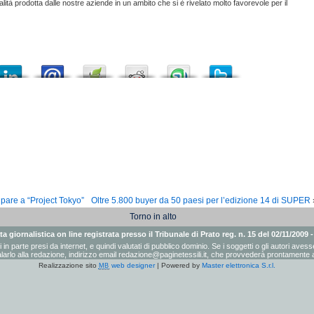
lità prodotta dalle nostre aziende in un ambito che si è rivelato molto favorevole per il
ipare a “Project Tokyo”
Oltre 5.800 buyer da 50 paesi per l’edizione 14 di SUPER
Torno in alto
a giornalistica on line registrata presso il Tribunale di Prato reg. n. 15 del 02/11/2009 
ati in parte presi da internet, e quindi valutati di pubblico dominio. Se i soggetti o gli autori a
arlo alla redazione, indirizzo email
redazione@paginetessili.it
, che provvederà prontamente a
Realizzazione sito
web designer
| Powered by
Master elettronica S.r.l.
MB