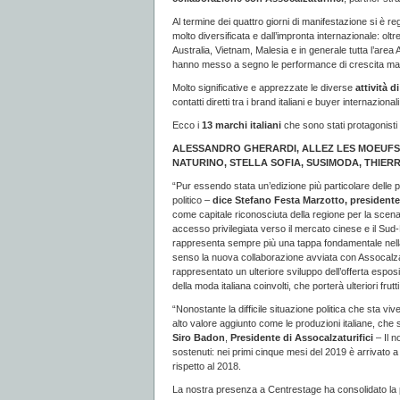
Al termine dei quattro giorni di manifestazione si è re
molto diversificata e dall’impronta internazionale: ol
Australia, Vietnam, Malesia e in generale tutta l’are
hanno messo a segno le performance di crescita ma
Molto significative e apprezzate le diverse
attività d
contatti diretti tra i brand italiani e buyer internazionali
Ecco i
13 marchi italiani
che sono stati protagonisti
ALESSANDRO GHERARDI, ALLEZ LES MOEUFS,
NATURINO, STELLA SOFIA, SUSIMODA, THIER
“Pur essendo stata un’edizione più particolare delle pr
politico –
dice
Stefano Festa Marzotto
, presidente
come capitale riconosciuta della regione per la scena
accesso privilegiata verso il mercato cinese e il Sud-Es
rappresenta sempre più una tappa fondamentale nella
senso la nuova collaborazione avviata con Assocalzatur
rappresentato un ulteriore sviluppo dell’offerta espo
della moda italiana coinvolti, che porterà ulteriori frut
“Nonostante la difficile situazione politica che sta 
alto valore aggiunto come le produzioni italiane, che s
Siro Badon
,
Presidente di Assocalzaturifici
– Il n
sostenuti: nei primi cinque mesi del 2019 è arrivato 
rispetto al 2018.
La nostra presenza a Centrestage ha consolidato la p