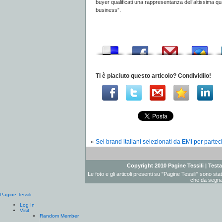
buyer qualificati una rappresentanza dell’altissima qua
business”.
Ti è piaciuto questo articolo? Condividilo!
«
Sei brand italiani selezionati da EMI per partec
Copyright 2010 Pagine Tessili | Testat
Le foto e gli articoli presenti su "Pagine Tessili" sono st
che da segnal
Pagine Tessili
Log In
Visit
Random Member