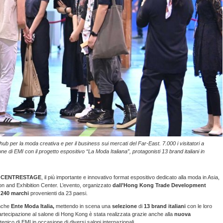
 per la moda creativa e per il business sui mercati del Far-East. 7.000 i visitatori a
 di EMI con il progetto espositivo “La Moda Italiana”, protagonisti 13 brand italiani in
9 di CENTRESTAGE
, il più importante e innovativo format espositivo dedicato alla moda in Asia,
on and Exhibition Center. L’evento, organizzato
dall’Hong Kong Trade Development
e
240 marchi
provenienti da 23 paesi.
anche
Ente Moda Italia,
mettendo in scena
una
selezione
di
13 brand italiani
con le loro
artecipazione al salone di Hong Kong è stata realizzata grazie anche alla
nuova
ategico di EMI in occasione di diversi saloni internazionali.