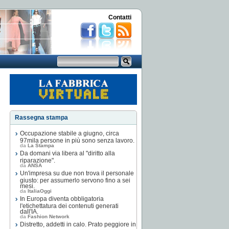
Contatti
Rassegna stampa
Occupazione stabile a giugno, circa
97mila persone in più sono senza lavoro.
da
La Stampa
Da domani via libera al "diritto alla
riparazione".
da
ANSA
Un'impresa su due non trova il personale
giusto: per assumerlo servono fino a sei
mesi.
da
ItaliaOggi
In Europa diventa obbligatoria
l'etichettatura dei contenuti generati
dall'IA.
da
Fashion Network
Distretto, addetti in calo. Prato peggiore in