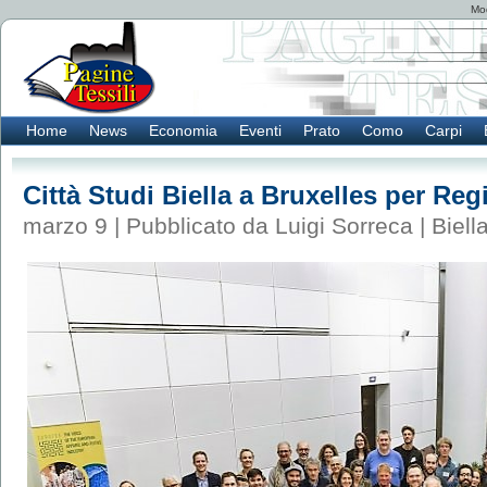
Mod
Home
News
Economia
Eventi
Prato
Como
Carpi
Città Studi Biella a Bruxelles per Re
marzo 9 | Pubblicato da Luigi Sorreca |
Biell