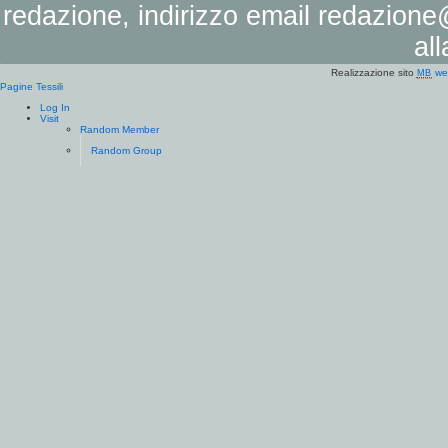
redazione, indirizzo email
redazione@
al
Realizzazione sito
we
MB
Pagine Tessili
Log In
Visit
Random Member
Random Group