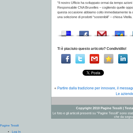
“Il nostro Ufficio ha sviluppato ormai da tempo azioni 
Responsabile CNA Bruxelles – cogliendo quelle opportu
questa occasione abbiamo colto immediatamente la dis
una selezione di prodotti “sostenibili” – chiosa Vitella.
Ti è piaciuto questo articolo? Condividilo!
«
Partire dalla tradizione per innovare, il mess
Le aziend
Copyright 2010 Pagine Tessili | Testat
Le foto e gli articoli presenti su "Pagine Tessili" sono st
che da segnal
Pagine Tessili
Log In