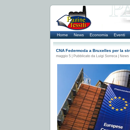
Home
News
Economia
Eventi
CNA Federmoda a Bruxelles per la stra
maggio 5 | Pubblicato da Luigi Sorreca |
News