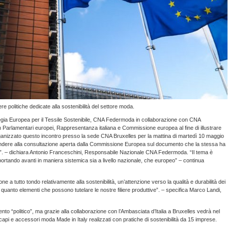
politiche dedicate alla sostenibilità del settore moda.
tegia Europea per il Tessile Sostenibile, CNA Federmoda in collaborazione con CNA
 Parlamentari europei, Rappresentanza italiana e Commissione europea al fine di illustrare
ganizzato questo incontro presso la sede CNA Bruxelles per la mattina di martedì 10 maggio
ondere alla consultazione aperta dalla Commissione Europea sul documento che la stessa ha
ile”. – dichiara Antonio Franceschini, Responsabile Nazionale CNA Federmoda. “Il tema è
o portando avanti in maniera sistemica sia a livello nazionale, che europeo” – continua
ne a tutto tondo relativamente alla sostenibilità, un’attenzione verso la qualità e durabilità dei
 quanto elementi che possono tutelare le nostre filiere produttive”. – specifica Marco Landi,
nto “politico”, ma grazie alla collaborazione con l’Ambasciata d’Italia a Bruxelles vedrà nel
pi e accessori moda Made in Italy realizzati con pratiche di sostenibilità da 15 imprese.