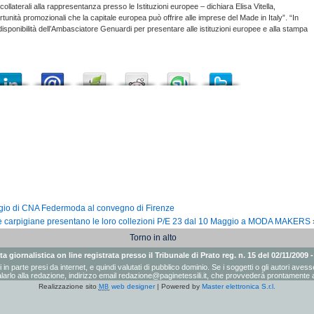
collaterali alla rappresentanza presso le Istituzioni europee – dichiara Elisa Vitella,
nità promozionali che la capitale europea può offrire alle imprese del Made in Italy”. “In
ponibilità dell’Ambasciatore Genuardi per presentare alle istituzioni europee e alla stampa
aggio di CNA Federmoda al convegno di Firenze
e carpigiane presentano le loro collezioni P/E 23 dal 10 Maggio a MODA MAKERS
Torno in alto
a giornalistica on line registrata presso il Tribunale di Prato reg. n. 15 del 02/11/2009 
ati in parte presi da internet, e quindi valutati di pubblico dominio. Se i soggetti o gli autori a
arlo alla redazione, indirizzo email
redazione@paginetessili.it
, che provvederà prontamente a
Realizzazione sito
web designer
| Powered by
Master elettronica S.r.l.
MB