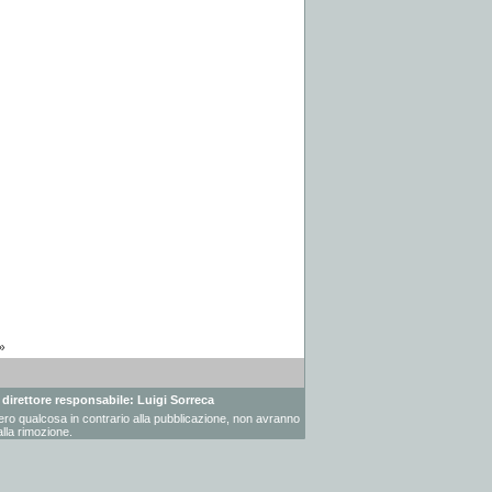
»
- direttore responsabile: Luigi Sorreca
vessero qualcosa in contrario alla pubblicazione, non avranno
lla rimozione.