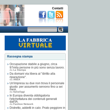
Contatti
Rassegna stampa
Occupazione stabile a giugno, circa
97mila persone in più sono senza lavoro.
da
La Stampa
Da domani via libera al "diritto alla
riparazione".
da
ANSA
Un'impresa su due non trova il personale
giusto: per assumerlo servono fino a sei
mesi.
da
ItaliaOggi
In Europa diventa obbligatoria
l'etichettatura dei contenuti generati
dall'IA.
da
Fashion Network
Distretto, addetti in calo. Prato peggiore in