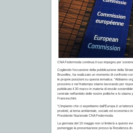
CNA Federmoda continua il suo impegno per sostenere 
Cogliendo l’occasione della pubblicazione della Stra
Bruxelles, ha realizzato un momento di confronto con
le proprie posizioni su questa tematica. “Abbiamo or
prossimo e nel frattempo stiamo lavorando per risp
pubblicato il 30 marzo in materia di tessile sostenib
centrale nell’ambito delle nostre politiche e lo stiam
Franceschini.
“L’impianto che ci aspettiamo dall’Europa è un’attenzio
prodotti, al tema ambientale, sociale ed economico in
Presidente Nazionale CNA Federmoda.
La giornata del 10 maggio non si limiterà a questo eve
pomeriggio la presentazione presso la Residenza di ca