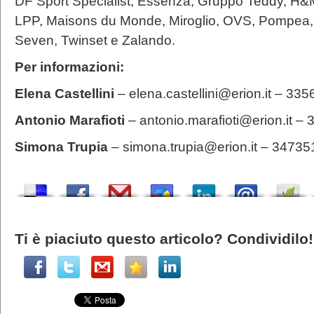
DF Sport Specialist, Essenza, Gruppo Teddy, H&M
LPP, Maisons du Monde, Miroglio, OVS, Pompea,
Seven, Twinset e Zalando.
Per informazioni:
Elena Castellini
– elena.castellini@erion.it – 33
Antonio Marafioti
– antonio.marafioti@erion.it 
Simona Trupia
– simona.trupia@erion.it – 3473
Ti è piaciuto questo articolo? Condividilo!