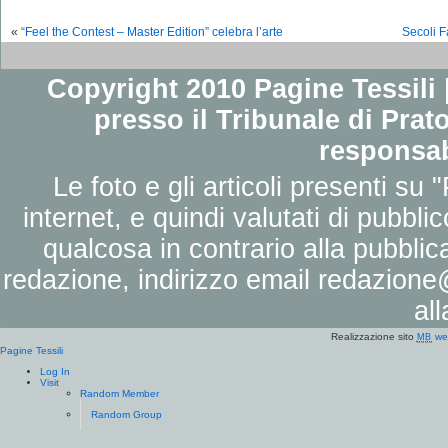
«
“Feel the Contest – Master Edition” celebra l’arte
Secoli F
Copyright 2010 Pagine Tessili |
presso il Tribunale di Prato
responsab
Le foto e gli articoli presenti su 
internet, e quindi valutati di pubbli
qualcosa in contrario alla pubbli
redazione, indirizzo email
redazione@
al
Realizzazione sito
we
MB
Pagine Tessili
Log In
Visit
Random Member
Random Group