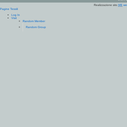
Realizzazione sito
we
MB
Pagine Tessili
Log In
Visit
Random Member
Random Group