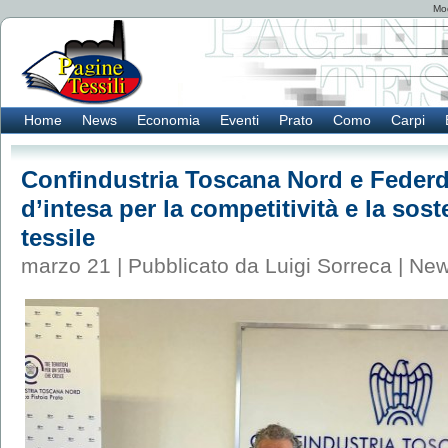
Mod
Home
News
Economia
Eventi
Prato
Como
Carpi
Confindustria Toscana Nord e Federdi
d’intesa per la competitività e la soste
tessile
marzo 21 | Pubblicato da Luigi Sorreca |
Ne