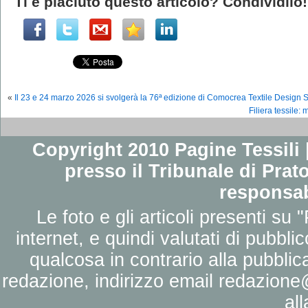
Ti è piaciuto questo articolo? Condividilo!
«
Il 23 e 24 marzo 2026 si svolgerà la 76ª edizione di Comocrea Textile Design
Filiera tessile:
Copyright 2010 Pagine Tessili |
presso il Tribunale di Prato
responsab
Le foto e gli articoli presenti su 
internet, e quindi valutati di pubbli
qualcosa in contrario alla pubbli
redazione, indirizzo email
redazione@
al