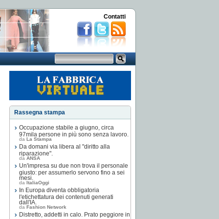
Contatti
Rassegna stampa
Occupazione stabile a giugno, circa
97mila persone in più sono senza lavoro.
da
La Stampa
Da domani via libera al "diritto alla
riparazione".
da
ANSA
Un'impresa su due non trova il personale
giusto: per assumerlo servono fino a sei
mesi.
da
ItaliaOggi
In Europa diventa obbligatoria
l'etichettatura dei contenuti generati
dall'IA.
da
Fashion Network
Distretto, addetti in calo. Prato peggiore in