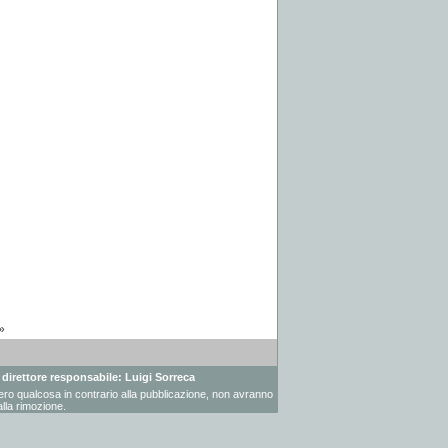
»
- direttore responsabile: Luigi Sorreca
vessero qualcosa in contrario alla pubblicazione, non avranno
lla rimozione.