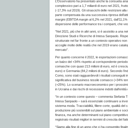
L’Osservatorio ha presentato anche la consueta analis
complessivo pari a 1,7 miliardi di euro nel 2021, frut
(-17,3% sul 2019). Gli strascichi delle restrizioni alla 
parte compensata da una successiva ripresa dell’attività
margini (EBITDA margin al 6,2% nel 2021, dall’11,1% de
dispersione delle performance tra i comparti, che vedo
“Nel 2021, più che in altri anni, si è assistito a una 
Direzione Studi e Ricerche di Intesa Sanpaolo. Rispet
strutturate nel far fronte a un contesto operativo n
accoglie molte delle realtà che nel 2019 erano catal
mercato”.
Per quanto concerne il 2022, le esportazioni comasche
un balzo del +34% rispetto al corrispondente periodo 
comasche con quasi 213 milioni di euro, ed è cresciu
euro) e Germania (84,2 milioni di euro). Secondo l’i
Como, sono stati ragguardevoli i risultati conseguiti 
significativa del business tessile comasco (+34% tend
(+25%). Lo scenario macroeconomico per i prossimi me
in Ucraina e dai rischi di recessione indotti dall’entità 
“In un contesto come questo – commenta Stefania Tren
Intesa Sanpaolo – sarà essenziale continuare a investir
sistema moda. Tracciabilità, filiere corte, qualità de
produzione più sostenibili sul piano ambientale e soci
finanza, ma anche determinanti sul piano competitivo.
registrato risultati migliori in termini di crescita del fa
“Siamo alla fine di un anno che ci ha consentito final