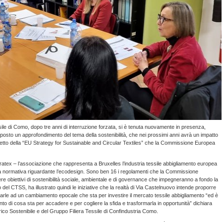
sile di Como, dopo tre anni di interruzione forzata, si è tenuta nuovamente in presenza,
oposto un approfondimento del tema della sostenibilità, che nei prossimi anni avrà un impatto
ffetto della “EU Strategy for Sustainable and Circular Textiles” che la Commissione Europea
atex – l’associazione che rappresenta a Bruxelles l’industria tessile abbigliamento europea
la normativa riguardante l’ecodesign. Sono ben 16 i regolamenti che la Commissione
e obiettivi di sostenibilità sociale, ambientale e di governance che impegneranno a fondo la
o del CTSS, ha illustrato quindi le iniziative che la realtà di Via Castelnuovo intende proporre
rarle ad un cambiamento epocale che sta per investire il mercato tessile abbigliamento “ed è
o di cosa sta per accadere e per cogliere la sfida e trasformarla in opportunità” dichiara
co Sostenibile e del Gruppo Filiera Tessile di Confindustria Como.