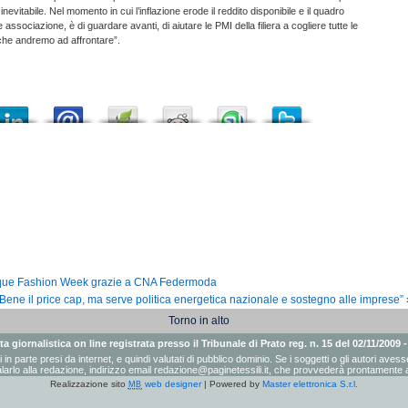
nevitabile. Nel momento in cui l’inflazione erode il reddito disponibile e il quadro
ssociazione, è di guardare avanti, di aiutare le PMI della filiera a cogliere tutte le
che andremo ad affrontare”.
mbique Fashion Week grazie a CNA Federmoda
“Bene il price cap, ma serve politica energetica nazionale e sostegno alle imprese”
Torno in alto
a giornalistica on line registrata presso il Tribunale di Prato reg. n. 15 del 02/11/2009 
ati in parte presi da internet, e quindi valutati di pubblico dominio. Se i soggetti o gli autori a
arlo alla redazione, indirizzo email
redazione@paginetessili.it
, che provvederà prontamente a
Realizzazione sito
web designer
| Powered by
Master elettronica S.r.l.
MB