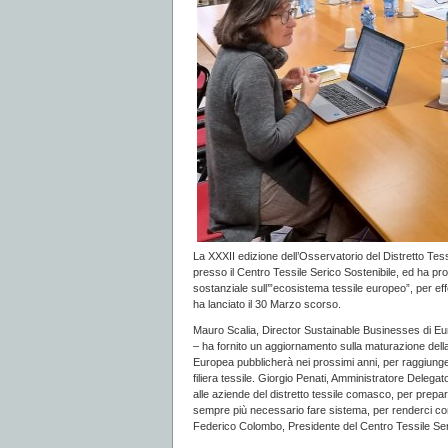
La XXXII edizione dell’Osservatorio del Distretto Tes
presso il Centro Tessile Serico Sostenibile, ed ha pr
sostanziale sull’”ecosistema tessile europeo”, per e
ha lanciato il 30 Marzo scorso.
Mauro Scalia, Director Sustainable Businesses di Eur
– ha fornito un aggiornamento sulla maturazione del
Europea pubblicherà nei prossimi anni, per raggiunger
filiera tessile. Giorgio Penati, Amministratore Delegat
alle aziende del distretto tessile comasco, per prepa
sempre più necessario fare sistema, per renderci cont
Federico Colombo, Presidente del Centro Tessile Seri