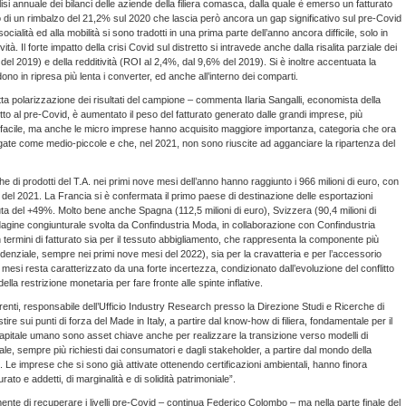
i annuale dei bilanci delle aziende della filiera comasca, dalla quale è emerso un fatturato
to di un rimbalzo del 21,2% sul 2020 che lascia però ancora un gap significativo sul pre-Covid
socialità ed alla mobilità si sono tradotti in una prima parte dell’anno ancora difficile, solo in
. Il forte impatto della crisi Covid sul distretto si intravede anche dalla risalita parziale dei
l 2019) e della redditività (ROI al 2,4%, dal 9,6% del 2019). Si è inoltre accentuata la
no in ripresa più lenta i converter, ed anche all’interno dei comparti.
netta polarizzazione dei risultati del campione – commenta Ilaria Sangalli, economista della
to al pre-Covid, è aumentato il peso del fatturato generato dalle grandi imprese, più
on facile, ma anche le micro imprese hanno acquisito maggiore importanza, categoria che ora
ogate come medio-piccole e che, nel 2021, non sono riuscite ad agganciare la ripartenza del
 di prodotti del T.A. nei primi nove mesi dell’anno hanno raggiunto i 966 milioni di euro, con
del 2021. La Francia si è confermata il primo paese di destinazione delle esportazioni
ta del +49%. Molto bene anche Spagna (112,5 milioni di euro), Svizzera (90,4 milioni di
ndagine congiunturale svolta da Confindustria Moda, in collaborazione con Confindustria
in termini di fatturato sia per il tessuto abbigliamento, che rappresenta la componente più
enziale, sempre nei primi nove mesi del 2022), sia per la cravatteria e per l’accessorio
si resta caratterizzato da una forte incertezza, condizionato dall’evoluzione del conflitto
della restrizione monetaria per fare fronte alle spinte inflative.
ti, responsabile dell’Ufficio Industry Research presso la Direzione Studi e Ricerche di
e sui punti di forza del Made in Italy, a partire dal know-how di filiera, fondamentale per il
l capitale umano sono asset chiave anche per realizzare la transizione verso modelli di
ale, sempre più richiesti dai consumatori e dagli stakeholder, a partire dal mondo della
 Le imprese che si sono già attivate ottenendo certificazioni ambientali, hanno finora
tturato e addetti, di marginalità e di solidità patrimoniale”.
mente di recuperare i livelli pre-Covid – continua Federico Colombo – ma nella parte finale del