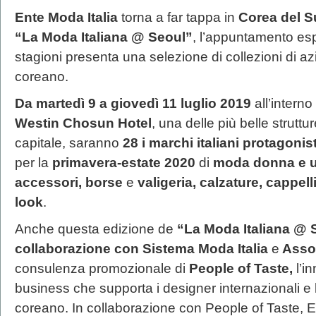
Ente Moda Italia
torna a far tappa in
Corea del S
“La Moda Italiana @ Seoul”
, l’appuntamento esp
stagioni presenta una selezione di collezioni di az
coreano.
Da martedì 9 a giovedì 11 luglio 2019
all’intern
Westin Chosun Hotel
, una delle più belle struttu
capitale, saranno
28 i marchi italiani protagonis
per la
primavera-estate
2020
di
moda donna e 
accessori, borse
e
valigeria, calzature, cappell
look
.
Anche questa edizione de
“La Moda Italiana @ 
collaborazione con Sistema Moda Italia
e
Assoc
consulenza promozionale di
People of Taste,
l’i
business che supporta i designer internazionali e l
coreano. In collaborazione con People of Taste, EMI