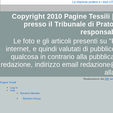
Le imprese pratesi e i dazi US
Copyright 2010 Pagine Tessili |
presso il Tribunale di Prato
responsab
Le foto e gli articoli presenti su 
internet, e quindi valutati di pubbli
qualcosa in contrario alla pubbli
redazione, indirizzo email
redazione@
al
Realizzazione sito
we
MB
Pagine Tessili
Log In
Visit
Random Member
Random Group