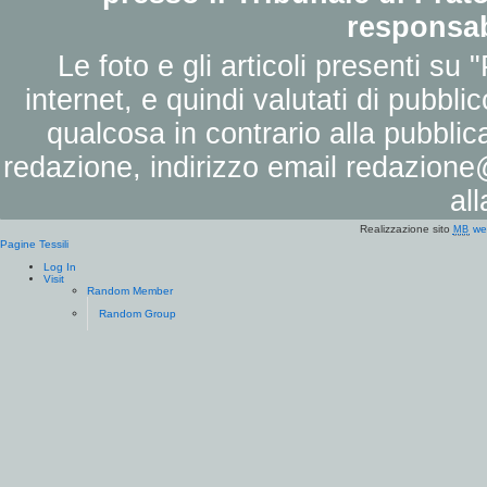
responsab
Le foto e gli articoli presenti su 
internet, e quindi valutati di pubbli
qualcosa in contrario alla pubbli
redazione, indirizzo email
redazione@
al
Realizzazione sito
we
MB
Pagine Tessili
Log In
Visit
Random Member
Random Group