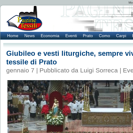
Mod
Home
News
Economia
Eventi
Prato
Como
Carpi
Giubileo e vesti liturgiche, sempre vi
tessile di Prato
gennaio 7 | Pubblicato da Luigi Sorreca |
Eve