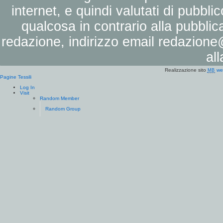
internet, e quindi valutati di pubbli
qualcosa in contrario alla pubbli
redazione, indirizzo email
redazione@
al
Realizzazione sito
we
MB
Pagine Tessili
Log In
Visit
Random Member
Random Group