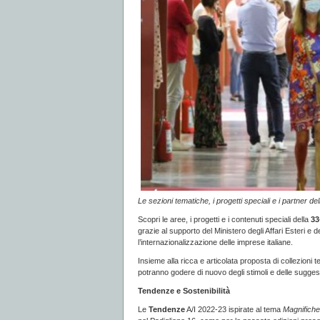
Le sezioni tematiche, i progetti speciali e i partner d
Scopri le aree, i progetti e i contenuti speciali della
33
grazie al supporto del Ministero degli Affari Esteri e
l’internazionalizzazione delle imprese italiane.
Insieme alla ricca e articolata proposta di collezioni 
potranno godere di nuovo degli stimoli e delle suggest
Tendenze e Sostenibilità
Le
Tendenze
A/I 2022-23 ispirate al tema
Magnifich