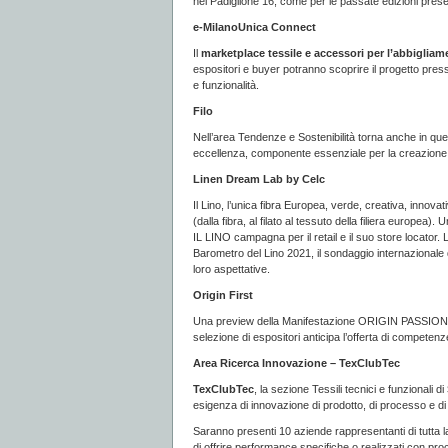
nel Padiglione 16, come per le passate edizioni present
e-MilanoUnica Connect
Il
marketplace
tessile e accessori per l’abbiglia
espositori e buyer potranno scoprire il progetto press
e funzionalità.
Filo
Nell’area Tendenze e Sostenibilità torna anche in quest
eccellenza, componente essenziale per la creazione 
Linen Dream Lab by Celc
Il Lino, l’unica fibra Europea, verde, creativa, i
(dalla fibra, al filato al tessuto della filiera europea
IL LINO campagna per il retail e il suo store locator.
Barometro del Lino 2021, il sondaggio internazionale qu
loro aspettative.
Origin First
Una preview della Manifestazione ORIGIN PASSION A
selezione di espositori anticipa l’offerta di competenz
Area Ricerca Innovazione – TexClubTec
TexClubTec
, la sezione Tessili tecnici e funzionali di
esigenza di innovazione di prodotto, di processo e di 
Saranno presenti 10 aziende rappresentanti di tutta la 
di offrire performance specifiche o realizzati con proc