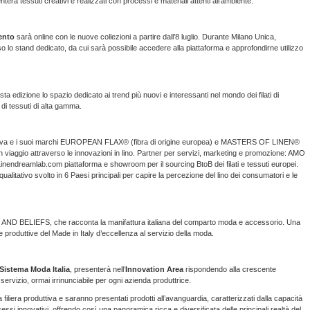
erà tessuti creativi e realizzati con processi e materiali attenti all’ambiente.
mento
sarà online con le nuove collezioni a partire dall’8 luglio. Durante Milano Unica,
o lo stand dedicato, da cui sarà possibile accedere alla piattaforma e approfondirne utilizzo
a edizione lo spazio dedicato ai trend più nuovi e interessanti nel mondo dei filati di
di tessuti di alta gamma.
nnovativa e i suoi marchi EUROPEAN FLAX® (fibra di origine europea) e MASTERS OF LINEN®
). Un viaggio attraverso le innovazioni in lino. Partner per servizi, marketing e promozione: AMO
 Linendreamlab.com piattaforma e showroom per il sourcing BtoB dei filati e tessuti europei.
alitativo svolto in 6 Paesi principali per capire la percezione del lino dei consumatori e le
ND BELIEFS, che racconta la manifattura italiana del comparto moda e accessorio. Una
e produttive del Made in Italy d’eccellenza al servizio della moda.
Sistema Moda Italia
, presenterà nell’
Innovation Area
rispondendo alla crescente
servizio, ormai irrinunciabile per ogni azienda produttrice.
filiera produttiva e saranno presentati prodotti all’avanguardia, caratterizzati dalla capacità
essi innovativi, offrendo così una panoramica ricca e diversificata delle principali realtà del