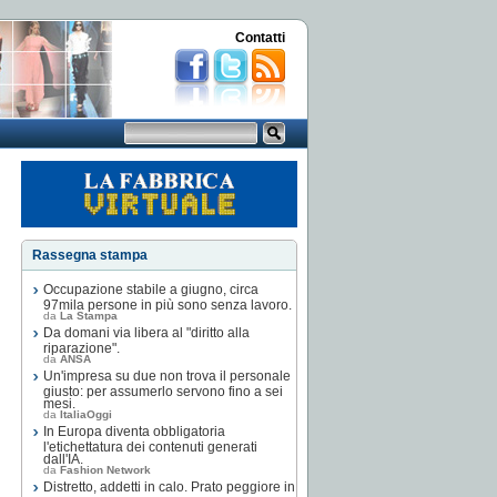
Contatti
Rassegna stampa
Occupazione stabile a giugno, circa
97mila persone in più sono senza lavoro.
da
La Stampa
Da domani via libera al "diritto alla
riparazione".
da
ANSA
Un'impresa su due non trova il personale
giusto: per assumerlo servono fino a sei
mesi.
da
ItaliaOggi
In Europa diventa obbligatoria
l'etichettatura dei contenuti generati
dall'IA.
da
Fashion Network
Distretto, addetti in calo. Prato peggiore in