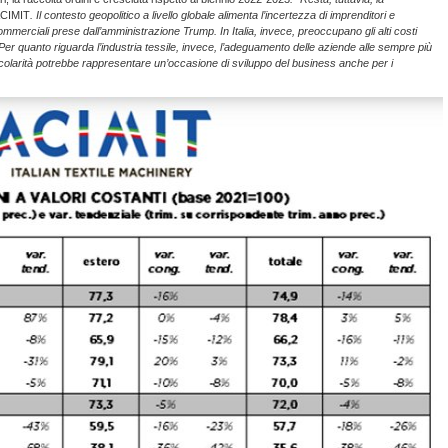
 ACIMIT
. Il contesto geopolitico a livello globale alimenta l’incertezza di imprenditori e
mmerciali prese dall’amministrazione Trump. In Italia, invece, preoccupano gli alti costi
Per quanto riguarda l’industria tessile, invece, l’adeguamento delle aziende alle sempre più
circolarità potrebbe rappresentare un’occasione di sviluppo del business anche per i