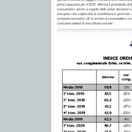
preoccupazione per il 2025,
afferma il presidente di
consumatori, anche a seguito delle prime decisioni co
energetici che colpiscono la manifattura in generale. 
stringenti normative UE in termini di sostenibilità e 
costruttori italiani di macchinario tessile”.