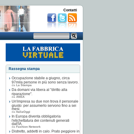
Contatti
Rassegna stampa
Occupazione stabile a giugno, circa
97mila persone in più sono senza lavoro.
da
La Stampa
Da domani via libera al "diritto alla
riparazione".
da
ANSA
Un'impresa su due non trova il personale
giusto: per assumerlo servono fino a sei
mesi.
da
ItaliaOggi
In Europa diventa obbligatoria
l'etichettatura dei contenuti generati
dall'IA.
da
Fashion Network
Distretto, addetti in calo. Prato peggiore in