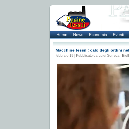
Home
News
Economia
Eventi
Macchine tessili: calo degli ordini ne
febbraio 19 | Pubblicato da Luigi Sorreca |
Biel