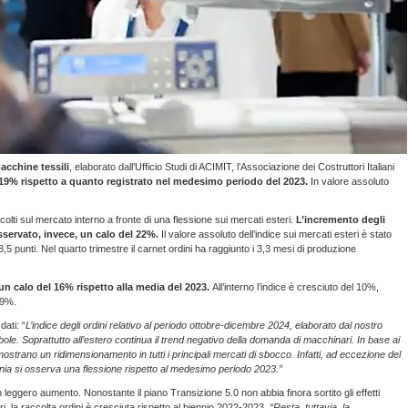
macchine tessili
, elaborato dall’Ufficio Studi di ACIMIT, l’Associazione dei Costruttori Italiani
l 19% rispetto a quanto registrato nel medesimo periodo del 2023.
In valore assoluto
raccolti sul mercato interno a fronte di una flessione sui mercati esteri.
L’incremento degli
 osservato, invece, un calo del 22%.
Il valore assoluto dell’indice sui mercati esteri è stato
58,5 punti. Nel quarto trimestre il carnet ordini ha raggiunto i 3,3 mesi di produzione
n calo del 16% rispetto alla media del 2023.
All’interno l’indice è cresciuto del 10%,
19%.
ati: “
L’indice degli ordini relativo al periodo ottobre-dicembre 2024, elaborato dal nostro
ole. Soprattutto all’estero continua il trend negativo della domanda di macchinari. In base ai
ostrano un ridimensionamento in tutti i principali mercati di sbocco. Infatti, ad eccezione del
ania si osserva una flessione rispetto al medesimo periodo 2023.”
a in leggero aumento. Nonostante il piano Transizione 5.0 non abbia finora sortito gli effetti
ri, la raccolta ordini è cresciuta rispetto al biennio 2022-2023
. “Resta, tuttavia, la