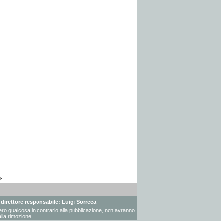
»
- direttore responsabile: Luigi Sorreca
vessero qualcosa in contrario alla pubblicazione, non avranno
lla rimozione.