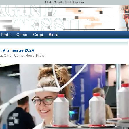
Moda, Tessile, Abbigliamento
Prato
Como
Carpi
Biella
l IV trimestre 2024
la
,
Carpi
,
Como
,
News
,
Prato