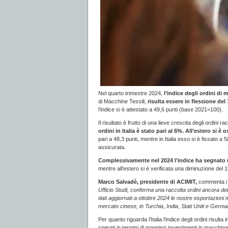
Nel quarto trimestre 2024,
l’indice degli ordini di 
di Macchine Tessili,
risulta essere in flessione de
l’indice si è attestato a 49,6 punti (base 2021=100).
Il risultato è frutto di una lieve crescita degli ordini 
ordini in Italia è stato pari al 6%. All’estero si è
pari a 48,3 punti, mentre in Italia esso si è fissato a 
assicurata.
Complessivamente nel 2024 l’indice ha segnato u
mentre all’estero si è verificata una diminuzione del 
Marco Salvadè, presidente di ACIMIT,
commenta i d
Ufficio Studi, conferma una raccolta ordini ancora deb
dati aggiornati a ottobre 2024 le nostre esportazioni m
mercato cinese, in Turchia, India, Stati Uniti e Germ
Per quanto riguarda l’Italia l’indice degli ordini risult
sperati in termini di maggiori investimenti in macchina