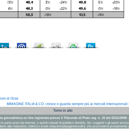
rum di Ocse
IMMAGINE ITALIA & CO. cresce e guarda sempre più ai mercati internazionali
Torno in alto
a giornalistica on line registrata presso il Tribunale di Prato reg. n. 15 del 02/11/2009 
ati in parte presi da internet, e quindi valutati di pubblico dominio. Se i soggetti o gli autori a
arlo alla redazione, indirizzo email
redazione@paginetessili.it
, che provvederà prontamente a