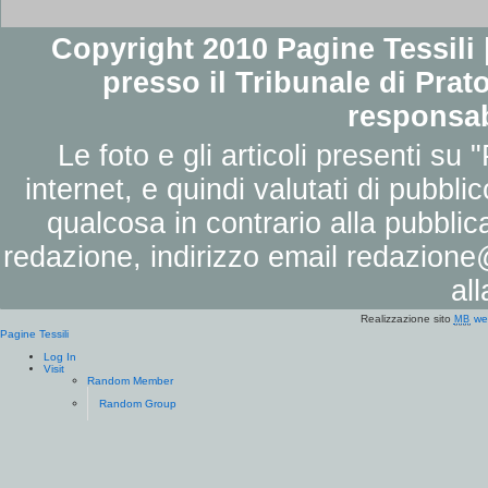
Copyright 2010 Pagine Tessili |
presso il Tribunale di Prato
responsab
Le foto e gli articoli presenti su 
internet, e quindi valutati di pubbli
qualcosa in contrario alla pubbli
redazione, indirizzo email
redazione@
al
Realizzazione sito
we
MB
Pagine Tessili
Log In
Visit
Random Member
Random Group