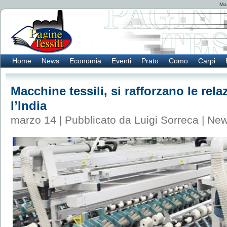
Mod
Home
News
Economia
Eventi
Prato
Como
Carpi
Macchine tessili, si rafforzano le rel
l’India
marzo 14 | Pubblicato da Luigi Sorreca |
Ne