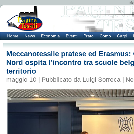
Mod
Home
News
Economia
Eventi
Prato
Como
Carpi
Meccanotessile pratese ed Erasmus: 
Nord ospita l’incontro tra scuole bel
territorio
maggio 10 | Pubblicato da Luigi Sorreca |
Ne