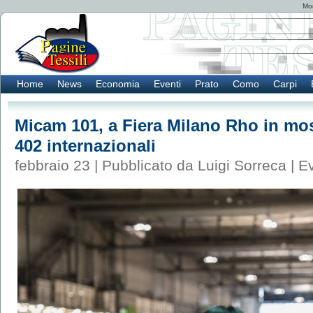
Mod
Home
News
Economia
Eventi
Prato
Como
Carpi
Micam 101, a Fiera Milano Rho in mos
402 internazionali
febbraio 23 | Pubblicato da Luigi Sorreca |
Ev