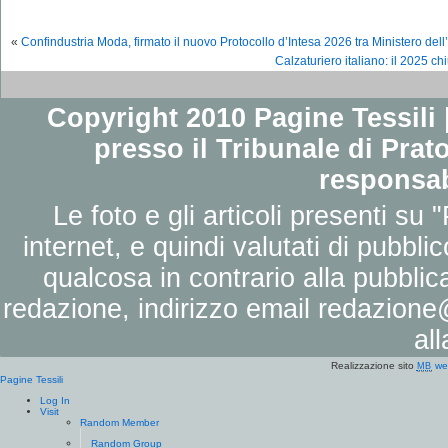
«
Confindustria Moda, firmato il nuovo Protocollo d’Intesa 2026 tra Ministero dell’
Calzaturiero italiano: il 2025 ch
Copyright 2010 Pagine Tessili |
presso il Tribunale di Prato
responsab
Le foto e gli articoli presenti su 
internet, e quindi valutati di pubbli
qualcosa in contrario alla pubbli
redazione, indirizzo email
redazione@
al
Realizzazione sito
we
MB
Pagine Tessili
Log In
Visit
Random Member
Random Group