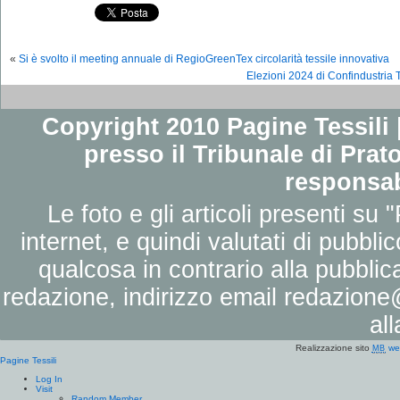
«
Si è svolto il meeting annuale di RegioGreenTex circolarità tessile innovativa
Elezioni 2024 di Confindustria
Copyright 2010 Pagine Tessili |
presso il Tribunale di Prato
responsab
Le foto e gli articoli presenti su 
internet, e quindi valutati di pubbli
qualcosa in contrario alla pubbli
redazione, indirizzo email
redazione@
al
Realizzazione sito
we
MB
Pagine Tessili
Log In
Visit
Random Member