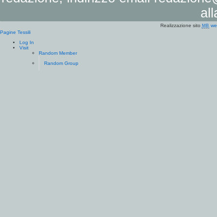
al
Realizzazione sito
we
MB
Pagine Tessili
Log In
Visit
Random Member
Random Group