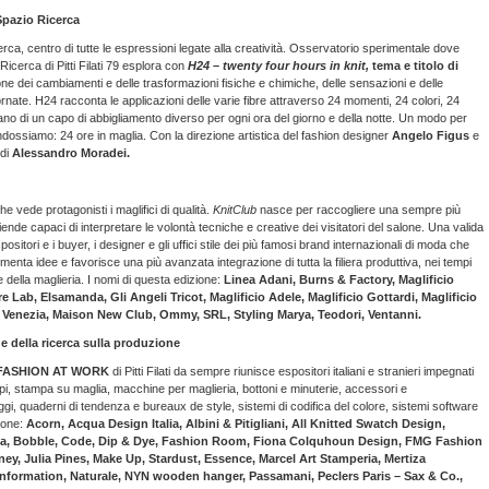
Spazio Ricerca
erca, centro di tutte le espressioni legate alla creatività. Osservatorio sperimentale dove
icerca di Pitti Filati 79 esplora con
H24 – twenty four hours in knit,
tema e titolo di
zione dei cambiamenti e delle trasformazioni fisiche e chimiche, delle sensazioni e delle
rnate. H24 racconta le applicazioni delle varie fibre attraverso 24 momenti, 24 colori, 24
tano di un capo di abbigliamento diverso per ogni ora del giorno e della notte. Un modo per
ndossiamo: 24 ore in maglia. Con la direzione artistica del fashion designer
Angelo Figus
e
 di
Alessandro Moradei.
 che vede protagonisti i maglifici di qualità.
KnitClub
nasce per raccogliere una sempre più
ende capaci di interpretare le volontà tecniche e creative dei visitatori del salone. Una valida
ositori e i buyer, i designer e gli uffici stile dei più famosi brand internazionali di moda che
menta idee e favorisce una più avanzata integrazione di tutta la filiera produttiva, nei tempi
e della maglieria. I nomi di questa edizione:
Linea Adani, Burns & Factory, Maglificio
 Lab, Elsamanda, Gli Angeli Tricot, Maglificio Adele, Maglificio Gottardi, Maglificio
cio Venezia, Maison New Club, Ommy, SRL, Styling Marya, Teodori, Ventanni.
 e della ricerca sulla produzione
FASHION AT WORK
di Pitti Filati da sempre riunisce espositori italiani e stranieri impegnati
tipi, stampa su maglia, macchine per maglieria, bottoni e minuterie, accessori e
aggi, quaderni di tendenza e bureaux de style, sistemi di codifica del colore, sistemi software
zione:
Acorn, Acqua Design Italia, Albini & Pitigliani, All Knitted Swatch Design,
lla, Bobble, Code, Dip & Dye, Fashion Room, Fiona Colquhoun Design, FMG Fashion
, Julia Pines, Make Up, Stardust, Essence, Marcel Art Stamperia, Mertiza
Information, Naturale, NYN wooden hanger, Passamani, Peclers Paris – Sax & Co.,