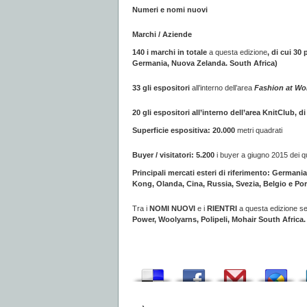
Numeri e nomi nuovi
Marchi / Aziende
140 i marchi in totale
a questa edizione
, di cui 30
Germania, Nuova Zelanda. South Africa)
33 gli espositori
all’interno dell’area
Fashion at Wo
20 gli espositori all’interno dell’area KnitClub, 
Superficie espositiva: 20.000
metri quadrati
Buyer / visitatori: 5.200
i buyer a giugno 2015 dei q
Principali mercati esteri di riferimento:
Germania,
Kong, Olanda, Cina, Russia, Svezia, Belgio e Por
Tra i
NOMI NUOVI
e i
RIENTRI
a questa edizione s
Power, Woolyarns, Polipeli, Mohair South Africa.