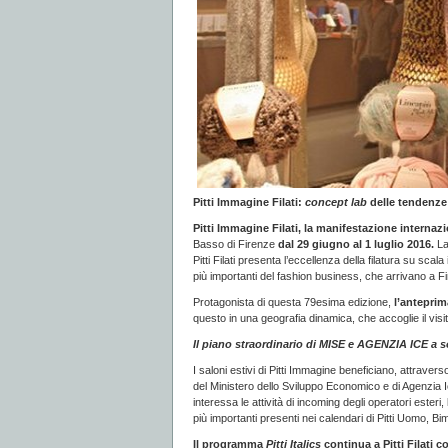
Pitti Immagine Filati:
concept lab
delle tendenze
Pitti Immagine Filati, la manifestazione internazio
Basso di Firenze
dal 29 giugno al 1 luglio 2016.
La
Pitti Filati presenta l’eccellenza della filatura su sca
più importanti del fashion business, che arrivano a Fi
Protagonista di questa 79esima edizione,
l’anteprim
questo in una geografia dinamica, che accoglie il visi
Il piano straordinario di MISE e AGENZIA ICE
a s
I saloni estivi di Pitti Immagine beneficiano, attrave
del Ministero dello Sviluppo Economico e di Agenzia Ice
interessa le attività di incoming degli operatori ester
più importanti presenti nei calendari di Pitti Uomo, Bim
Il programma
Pitti Italics
continua a Pitti Filati
co