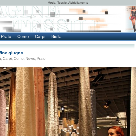
Moda, Tessile, Abbigliamento
Prato
Como
Carpi
Biella
i fine giugno
a
,
Carpi
,
Como
,
News
,
Prato