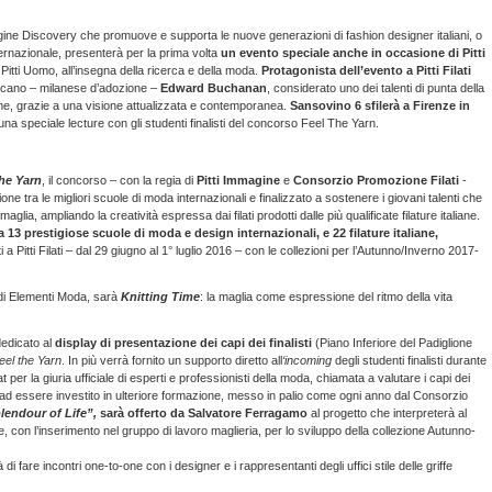
gine Discovery che promuove e supporta le nuove generazioni di fashion designer italiani, o
nternazionale, presenterà per la prima volta
un evento speciale anche in occasione di Pitti
Pitti Uomo, all’insegna della ricerca e della moda.
Protagonista dell’evento a Pitti Filati
ricano – milanese d’adozione –
Edward Buchanan
, considerato uno dei talenti di punta della
me, grazie a una visione attualizzata e contemporanea.
Sansovino 6 sfilerà a Firenze in
a speciale lecture con gli studenti finalisti del concorso Feel The Yarn.
the Yarn
, il concorso – con la regia di
Pitti Immagine
e
Consorzio Promozione Filati
-
zione tra le migliori scuole di moda internazionali e finalizzato a sostenere i giovani talenti che
aglia, ampliando la creatività espressa dai filati prodotti dalle più qualificate filature italiane.
a 13 prestigiose scuole di moda e design internazionali, e
22 filature italiane,
 Pitti Filati – dal 29 giugno al 1° luglio 2016 – con le collezioni per l’Autunno/Inverno 2017-
 di Elementi Moda, sarà
Knitting Time
: la maglia come espressione del ritmo della vita
dedicato al
display di presentazione dei capi dei finalisti
(Piano Inferiore del Padiglione
eel the Yarn
. In più verrà fornito un supporto diretto all
‘incoming
degli studenti finalisti durante
per la giuria ufficiale di esperti e professionisti della moda, chiamata a valutare i capi dei
ato ad essere investito in ulteriore formazione, messo in palio come ogni anno dal Consorzio
lendour of Life”,
sarà offerto da Salvatore Ferragamo
al progetto che interpreterà al
age, con l’inserimento nel gruppo di lavoro maglieria, per lo sviluppo della collezione Autunno-
ità di fare incontri one-to-one con i designer e i rappresentanti degli uffici stile delle griffe