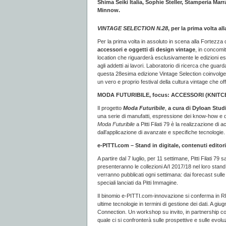
Shima Seiki Italia, Sophie Steller, Stamperia Mar
Minnow.
VINTAGE SELECTION N.28
, per la prima volta a
Per la prima volta in assoluto in scena alla Fortezza
accessori e oggetti di design vintage
, in concomit
location che riguarderà esclusivamente le edizioni estiv
agli addetti ai lavori. Laboratorio di ricerca che guar
questa 28esima edizione Vintage Selection coinvolger
un vero e proprio festival della cultura vintage che of
MODA FUTURIBILE, focus: ACCESSORI (KNIT
Il progetto
Moda Futuribile
,
a cura di Dyloan Stud
una serie di manufatti, espressione dei know-how e dell
Moda Futuribile
a Pitti Filati 79 è la realizzazione di 
dall’applicazione di avanzate e specifiche tecnologie.
e-PITTI.com – Stand in digitale, contenuti editori
A partire dal 7 luglio, per 11 settimane, Pitti Filati 79
presenteranno le collezioni A/I 2017/18 nel loro stand d
verranno pubblicati ogni settimana: dai forecast sul
speciali lanciati da Pitti Immagine.
Il binomio e-PITTI.com-innovazione si conferma in R
ultime tecnologie in termini di gestione dei dati. A gi
Connection. Un workshop su invito, in partnership con 
quale ci si confronterà sulle prospettive e sulle evoluz