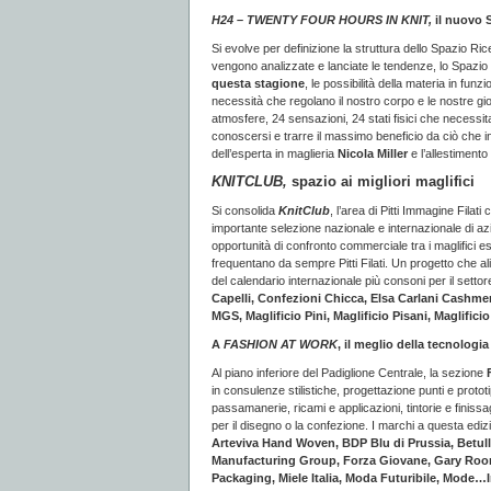
H24 – TWENTY FOUR HOURS IN KNIT,
il nuovo 
Si evolve per definizione la struttura dello Spazio Ric
vengono analizzate e lanciate le tendenze, lo Spazio R
questa stagione
, le possibilità della materia in fun
necessità che regolano il nostro corpo e le nostre gio
atmosfere, 24 sensazioni, 24 stati fisici che necessi
conoscersi e trarre il massimo beneficio da ciò che i
dell’esperta in maglieria
Nicola Miller
e l’allestimento
KNITCLUB,
spazio ai migliori maglifici
Si consolida
KnitClub
, l’area di Pitti Immagine Filati
importante selezione nazionale e internazionale di azi
opportunità di confronto commerciale tra i maglifici esp
frequentano da sempre Pitti Filati. Un progetto che ali
del calendario internazionale più consoni per il settor
Capelli, Confezioni Chicca, Elsa Carlani Cashmere
MGS, Maglificio Pini, Maglificio Pisani, Maglifi
A
FASHION AT WORK
, il meglio della tecnologia
Al piano inferiore del Padiglione Centrale, la sezione
in consulenze stilistiche, progettazione punti e proto
passamanerie, ricami e applicazioni, tintorie e finiss
per il disegno o la confezione. I marchi a questa edi
Arteviva Hand Woven, BDP Blu di Prussia, Betu
Manufacturing Group, Forza Giovane, Gary Rooney
Packaging, Miele Italia, Moda Futuribile, Mode…