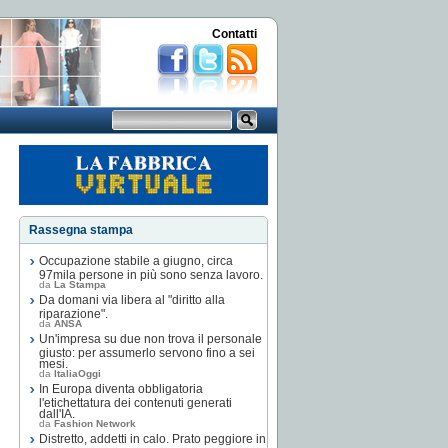
Contatti
Rassegna stampa
Occupazione stabile a giugno, circa
97mila persone in più sono senza lavoro.
da
La Stampa
Da domani via libera al "diritto alla
riparazione".
da
ANSA
Un'impresa su due non trova il personale
giusto: per assumerlo servono fino a sei
mesi.
da
ItaliaOggi
In Europa diventa obbligatoria
l'etichettatura dei contenuti generati
dall'IA.
da
Fashion Network
Distretto, addetti in calo. Prato peggiore in