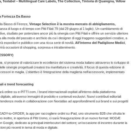
ra, Texlabel – Multilingual Care Labels, The Collection, Tintoria di Quaregna, Yellow
lla Fortezza Da Basso
 da Basso di Firenze,
Vintage Selection è la mostra-mercato di abbigliamento,
anza di luogo e di tempo con Pitti Filati 79 (dal 29 giugno al 1 luglio). Un cambiamento di
e, studiato per potenziare ancor più la sinergia con Pitti Filati e offrire un servizio ulteriore
da alla moda del passato e archivio da cui i designer di oggi traggono suggestioni creative, a
à espositori e pubblico con una ricca serie di novità.
All’interno del Padiglione Medici
,
frirà occasioni di shopping, sorpresa e intrattenimento.
CESSORY)
io
, si propone di valorizzare le eccellenze del sistema moda italiano attraverso lo sviluppo di
e sinergie progettuali createsi tra manifattura e creatività. Il focus di questa edizione di
accessori in maglia. L’obiettivo è l’integrazione della maglieria nell’accessorio, implementato
ali e trend forecasting
 sarà online su e-PITTI.com. I brand internazionali ospitati all’interno della piattaforma
igitale, attraverso immagini di prodotto e contenuti esclusivi. Nuovi contributi editoriali
le tendenze moda in collaborazione con Nextatlas ad approfondimenti sui brand e sui progetti
EADY-to-ORDER, la app per raccogliere ordini su iPad, uno strumento B2B che sfrutta le
ugno inoltre, in apertura di Pitti Uomo, ci sarà l’inaugurazione di un nuovo format: MODÆ
Google, dedicato ai principali interlocutori del settore; un’occasione di incontro durante la
ioni più recenti in tema di moda e digitale.