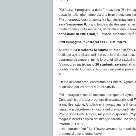
Pitti Italics
, il programma della Fondazione Pitti Imma
basati in Italia, che hanno già una forte proiezione i
Filati
, creando così un ponte tra la manifestazione e 
sarà Sansovino 6
, brand fondato dal designer ame
moda donna e della maglieria, declinata in nuove for
occasione di Pitti Filati
, e Edward Buchanan terrà un
Pitti Immagine investe su
FEEL THE YARN
Si amplifica e rafforza la nuova edizione
di
Feel 
dedicato agli aspiranti stilisti provenienti da una sele
sapranno distinguersi per le loro originali creazioni in m
Al concorso partecipano
26 studenti, selezionati d
coordinate dal Consorzio Promozione Filati e presenti a
18.
Il tema del concorso, coordinato da Ornella Bignami
quotidiana per 24 ore di pura creatività.
Pitti Immagine investirà nel nuovo progetto di layout 
Centrale); e curerà la brochure di presentazione di
F
la manifestazione. Ampliato e rinnovato anche il format 
finalisti e a decretare il vincitore del premio destin
Promozione Filati. Ancora,
un premio speciale,
“Sp
meglio la bellezza tipica del lifestyle italiano: uno st
Inverno 2017/18.
Infine, durante Pitti Filati i finalisti avranno la possibil
presenti al salone come buyer.