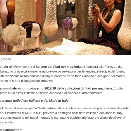
 globali
nale di riferimento del settore dei filati per maglieria,
si svolgerà alla Fortezza da
boratorio di ricerca e insieme autorevole osservatorio per le tendenze lifestyle del futuro,
la internazionale al suo pubblico di buyer provenienti da tutto il mondo e designer dei marchi
renze in cerca di suggestioni creative.
a mondiale autunno-inverno 2017/18 delle collezioni di filati per maglieria.
E tutto
tatore in un clima insieme
business oriented
e di piacere e intrattenimento.
ostegno delle fiere italiane e del Made in Italy
rso il Centro di Firenze per la Moda Italiana, del contributo economico e promozionale da parte
. L’intervento di MiSE e ICE, previsto a sostegno delle fiere italiane e del Made in Italy,
i, la comunicazione nei nuovi mercati, le campagne pubblicitarie estere e alcuni degli eventi
bo e Filati.
n Sansovino 6