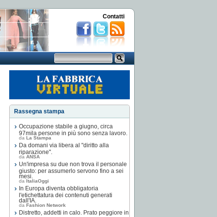
Contatti
Rassegna stampa
Occupazione stabile a giugno, circa
97mila persone in più sono senza lavoro.
da
La Stampa
Da domani via libera al "diritto alla
riparazione".
da
ANSA
Un'impresa su due non trova il personale
giusto: per assumerlo servono fino a sei
mesi.
da
ItaliaOggi
In Europa diventa obbligatoria
l'etichettatura dei contenuti generati
dall'IA.
da
Fashion Network
Distretto, addetti in calo. Prato peggiore in