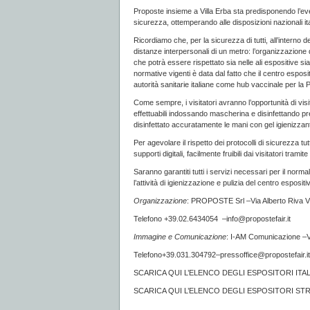
Proposte insieme a Villa Erba sta predisponendo l’even
sicurezza, ottemperando alle disposizioni nazionali ita
Ricordiamo che, per la sicurezza di tutti, all’interno
distanze interpersonali di un metro: l’organizzazione 
che potrà essere rispettato sia nelle ali espositive sia 
normative vigenti è data dal fatto che il centro esposi
autorità sanitarie italiane come hub vaccinale per la 
Come sempre, i visitatori avranno l’opportunità di visi
effettuabili indossando mascherina e disinfettando pre
disinfettato accuratamente le mani con gel igienizzan
Per agevolare il rispetto dei protocolli di sicurezza tut
supporti digitali, facilmente fruibili dai visitatori tramite 
Saranno garantiti tutti i servizi necessari per il nor
l’attività di igienizzazione e pulizia del centro espositi
Organizzazione
: PROPOSTE Srl –Via Alberto Riva Vi
Telefono +39.02.6434054 –info@propostefair.it
Immagine e Comunicazione
: I-AM Comunicazione –
Telefono+39.031.304792–pressoffice@propostefair.it
SCARICA QUI L’ELENCO DEGLI ESPOSITORI ITAL
SCARICA QUI L’ELENCO DEGLI ESPOSITORI STR