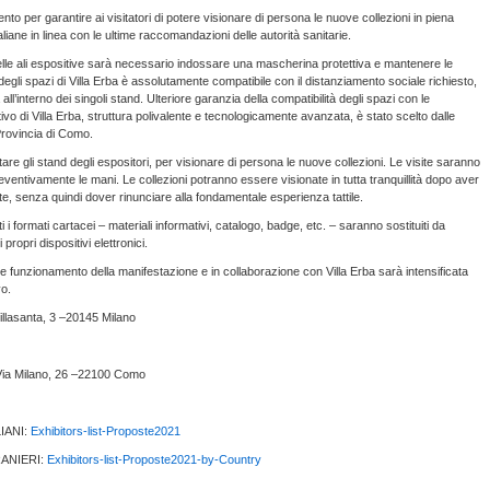
to per garantire ai visitatori di potere visionare di persona le nuove collezioni in piena
liane in linea con le ultime raccomandazioni delle autorità sanitarie.
 delle ali espositive sarà necessario indossare una mascherina protettiva e mantenere le
degli spazi di Villa Erba è assolutamente compatibile con il distanziamento sociale richiesto,
all’interno dei singoli stand. Ulteriore garanzia della compatibilità degli spazi con le
tivo di Villa Erba, struttura polivalente e tecnologicamente avanzata, è stato scelto dalle
Provincia di Como.
tare gli stand degli espositori, per visionare di persona le nuove collezioni. Le visite saranno
ventivamente le mani. Le collezioni potranno essere visionate in tutta tranquillità dopo aver
te, senza quindi dover rinunciare alla fondamentale esperienza tattile.
ti i formati cartacei – materiali informativi, catalogo, badge, etc. – saranno sostituiti da
i propri dispositivi elettronici.
male funzionamento della manifestazione e in collaborazione con Villa Erba sarà intensificata
vo.
llasanta, 3 –20145 Milano
Via Milano, 26 –22100 Como
IANI:
Exhibitors-list-Proposte2021
ANIERI:
Exhibitors-list-Proposte2021-by-Country