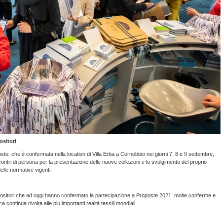
ositori
te, che è confermata nella location di Villa Erba a Cernobbio nei giorni 7, 8 e 9 settembre,
contri di persona per la presentazione delle nuove collezioni e lo svolgimento del proprio
lle normative vigenti.
spositori che ad oggi hanno confermato la partecipazione a Proposte 2021: molte conferme e
ontinua rivolta alle più importanti realtà tessili mondiali.