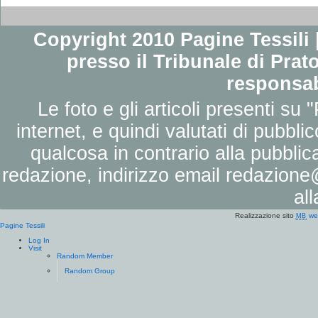
Copyright 2010 Pagine Tessili |
presso il Tribunale di Prato
responsab
Le foto e gli articoli presenti su 
internet, e quindi valutati di pubbli
qualcosa in contrario alla pubbli
redazione, indirizzo email
redazione@
al
Realizzazione sito
we
MB
Pagine Tessili
Log In
Visit
Random Member
Random Group