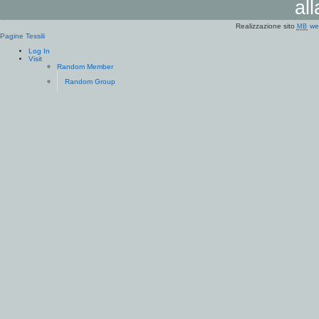
al
Realizzazione sito
we
MB
Pagine Tessili
Log In
Visit
Random Member
Random Group