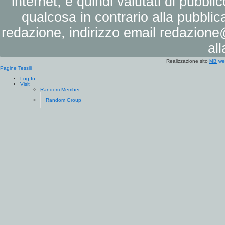
internet, e quindi valutati di pubbli
qualcosa in contrario alla pubbli
redazione, indirizzo email
redazione@
al
Realizzazione sito
we
MB
Pagine Tessili
Log In
Visit
Random Member
Random Group