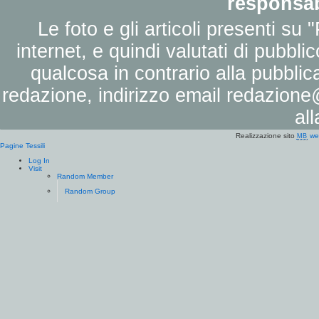
responsab
Le foto e gli articoli presenti su 
internet, e quindi valutati di pubbli
qualcosa in contrario alla pubbli
redazione, indirizzo email
redazione@
al
Realizzazione sito
we
MB
Pagine Tessili
Log In
Visit
Random Member
Random Group