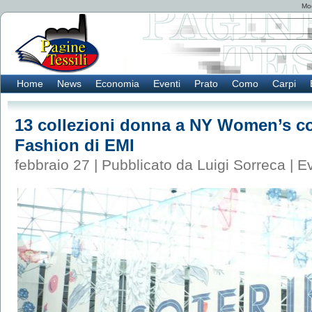
Mod
Home
News
Economia
Eventi
Prato
Como
Carpi
13 collezioni donna a NY Women’s col
Fashion di EMI
febbraio 27 | Pubblicato da Luigi Sorreca |
Ev