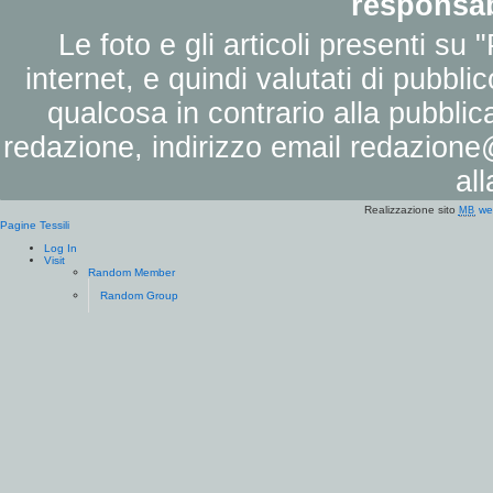
responsab
Le foto e gli articoli presenti su 
internet, e quindi valutati di pubbli
qualcosa in contrario alla pubbli
redazione, indirizzo email
redazione@
al
Realizzazione sito
we
MB
Pagine Tessili
Log In
Visit
Random Member
Random Group