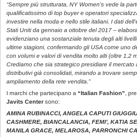
“Sempre più strutturata, NY Women’s vede la part
qualificatissimo di top buyer e operatori specializz
investire nella moda e nello stile italiani.
I dati del
Stati Uniti da gennaio a ottobre del 2017 – elabor
evidenziano una sostanziale tenuta degli alti livelli
ultime stagioni, confermando gli USA come uno dei 
con volumi e valori di vendita molto alti
(oltre 1,2 m
Crediamo che sia strategico presidiare il mercato 
distributivi già consolidati, mirando a trovare sempr
ampliamento della rete vendita.”
I marchi che partecipano a
“Italian Fashion”
, pr
Javits Center
sono:
AMINA RUBINACCI, ANGELA CAPUTI GIUGGIU’
CASHMERE, BIANCALANCIA, FEMI’, KATIA SE
MANILA GRACE, MELAROSA, PARRONCHI CAS