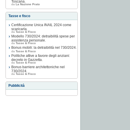
Toscana.
da
La Nazione Prato
Tasse e fisco
Certificazione Unica INAIL 2024 come
scaricarla.
da
Tasse & Fisco
Modello 730/2024: detraibilità spese per
assistenza personale.
da
Tasse & Fisco
Bonus mobili: la detraibilità nel 730/2024.
da
Tasse & Fisco
Politiche attive a favore degli anziani:
decreto in Gazzetta.
da
Tasse & Fisco
Bonus barriere architettoniche nel
730/2024.
da
Tasse & Fisco
Pubblicità