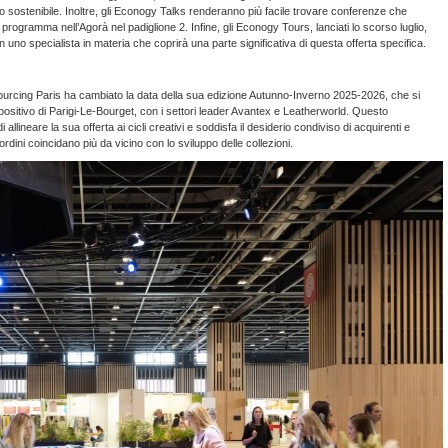
 modo sostenibile. Inoltre, gli Econogy Talks renderanno più facile trovare conferenze che
 programma nell’Agorà nel padiglione 2. Infine, gli Econogy Tours, lanciati lo scorso luglio,
 uno specialista in materia che coprirà una parte significativa di questa offerta specifica.
rcing Paris ha cambiato la data della sua edizione Autunno-Inverno 2025-2026, che si
positivo di Parigi-Le-Bourget, con i settori leader Avantex e Leatherworld. Questo
allineare la sua offerta ai cicli creativi e soddisfa il desiderio condiviso di acquirenti e
ordini coincidano più da vicino con lo sviluppo delle collezioni.