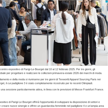
 centro espositivo di Parigi-Le-Bourget dal 10 al 12 febbraio 2025. Per tre giorni, gli
obale per progettare e realizzare le collezioni primavera-estate 2026 dei marchi di moda.
bbigliamento e della moda si riuniranno per tre giorni di Texworld Apparel Sourcing Paris nei
rget, il cui padiglione 3 è stato completamente ricostruito per le recenti Olimpiadi.
ià una sessione particolarmente attiva, in linea con le previsioni di Messe Frankfurt France.
sitivo di Parigi-Le Bourget offrirà l’opportunità di sviluppare la disposizione di settori e
 per creare nuove sinergie e offrire un guardaroba femminile nel padiglione 4 e un’ampia area