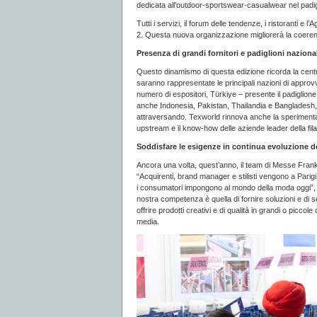
dedicata all’outdoor-sportswear-casualwear nel padig
Tutti i servizi, il forum delle tendenze, i ristoranti e
2. Questa nuova organizzazione migliorerà la coerenza 
Presenza di grandi fornitori e padiglioni nazional
Questo dinamismo di questa edizione ricorda la centra
saranno rappresentate le principali nazioni di approvvig
numero di espositori, Türkiye – presente il padiglio
anche Indonesia, Pakistan, Thailandia e Bangladesh, c
attraversando. Texworld rinnova anche la sperimentazio
upstream e il know-how delle aziende leader della fila
Soddisfare le esigenze in continua evoluzione d
Ancora una volta, quest’anno, il team di Messe Frankf
“Acquirenti, brand manager e stilisti vengono a Parigi a
i consumatori impongono al mondo della moda oggi”,
nostra competenza è quella di fornire soluzioni e di sel
offrire prodotti creativi e di qualità in grandi o piccole
media.