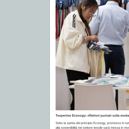
Texpertise Econogy: riflettori puntati sulla moda
Sotto la spinta del principio Econogy, promosso in tu
alla sostenibilità nel settore tessile sarà messa in mo