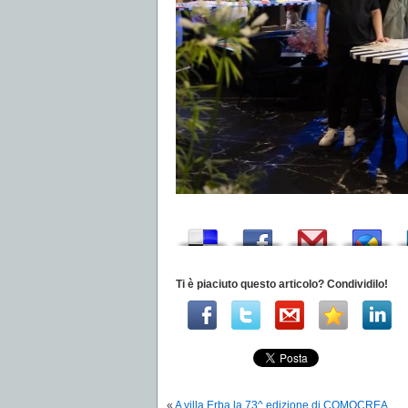
Ti è piaciuto questo articolo? Condividilo!
«
A villa Erba la 73^ edizione di COMOCREA