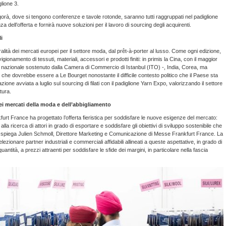
lione 3.
 l’Agorà, dove si tengono conferenze e tavole rotonde, saranno tutti raggruppati nel padiglione
dell’offerta e fornirà nuove soluzioni per il lavoro di sourcing degli acquirenti.
i
lità dei mercati europei per il settore moda, dal prêt-à-porter al lusso. Come ogni edizione,
ionamento di tessuti, materiali, accessori e prodotti finiti: in primis la Cina, con il maggior
ne nazionale sostenuto dalla Camera di Commercio di Istanbul (ITO) -, India, Corea, ma
he dovrebbe essere a Le Bourget nonostante il difficile contesto politico che il Paese sta
ne avviata a luglio sul sourcing di filati con il padiglione Yarn Expo, valorizzando il settore
tura.
ei mercati della moda e dell’abbigliamento
urt France ha progettato l’offerta fieristica per soddisfare le nuove esigenze del mercato:
lla ricerca di attori in grado di esportare e soddisfare gli obiettivi di sviluppo sostenibile che
 spiega Julien Schmoll, Direttore Marketing e Comunicazione di Messe Frankfurt France. La
ezionare partner industriali e commerciali affidabili allineati a queste aspettative, in grado di
 quantità, a prezzi attraenti per soddisfare le sfide dei margini, in particolare nella fascia