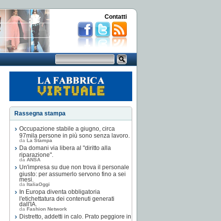
Contatti
Rassegna stampa
Occupazione stabile a giugno, circa
97mila persone in più sono senza lavoro.
da
La Stampa
Da domani via libera al "diritto alla
riparazione".
da
ANSA
Un'impresa su due non trova il personale
giusto: per assumerlo servono fino a sei
mesi.
da
ItaliaOggi
In Europa diventa obbligatoria
l'etichettatura dei contenuti generati
dall'IA.
da
Fashion Network
Distretto, addetti in calo. Prato peggiore in