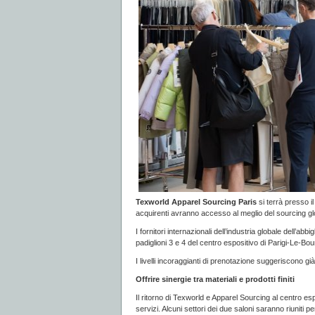
Texworld Apparel Sourcing Paris
si terrà presso il
acquirenti avranno accesso al meglio del sourcing gl
I fornitori internazionali dell’industria globale dell’a
padiglioni 3 e 4 del centro espositivo di Parigi-Le-Bou
I livelli incoraggianti di prenotazione suggeriscono g
Offrire sinergie tra materiali e prodotti finiti
Il ritorno di Texworld e Apparel Sourcing al centro espo
servizi. Alcuni settori dei due saloni saranno riuniti