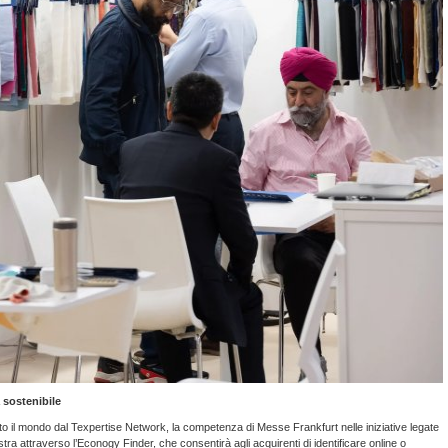
 sostenibile
tto il mondo dal Texpertise Network, la competenza di Messe Frankfurt nelle iniziative legate
stra attraverso l’Econogy Finder, che consentirà agli acquirenti di identificare online o