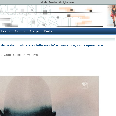
Moda, Tessile, Abbigliamento
Prato
Como
Carpi
Biella
 futuro dell’industria della moda: innovativa, consapevole e
la
,
Carpi
,
Como
,
News
,
Prato