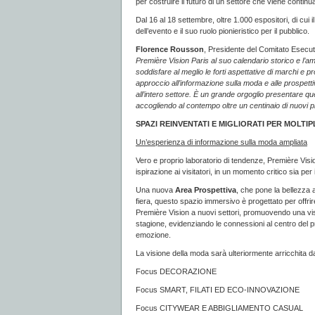
per costruire il futuro di un settore che viene contin
Dal 16 al 18 settembre, oltre 1.000 espositori, di cui il
dell’evento e il suo ruolo pionieristico per il pubblico.
Florence Rousson
, Presidente del Comitato Esecut
Première Vision Paris al suo calendario storico e l’a
soddisfare al meglio le forti aspettative di marchi e pr
approccio all’informazione sulla moda e alle prospetti
all’intero settore. È un grande orgoglio presentare q
accogliendo al contempo oltre un centinaio di nuovi pr
SPAZI REINVENTATI E MIGLIORATI PER MOLT
Un’esperienza di informazione sulla moda ampliata
Vero e proprio laboratorio di tendenze, Première Vision
ispirazione ai visitatori, in un momento critico sia per
Una nuova
Area Prospettiva
, che pone la bellezza a
fiera, questo spazio immersivo è progettato per offrir
Première Vision a nuovi settori, promuovendo una visio
stagione, evidenziando le connessioni al centro del pr
emozione.
La visione della moda sarà ulteriormente arricchita 
Focus DECORAZIONE
Focus SMART, FILATI ED ECO-INNOVAZIONE
Focus CITYWEAR E ABBIGLIAMENTO CASUAL