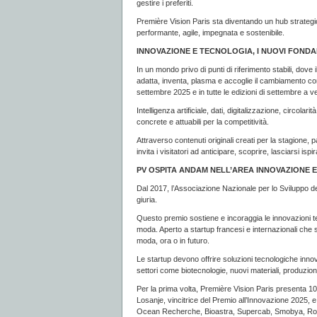
gestire i preferiti.
Première Vision Paris sta diventando un hub strategic
performante, agile, impegnata e sostenibile.
INNOVAZIONE E TECNOLOGIA, I NUOVI FOND
In un mondo privo di punti di riferimento stabili, dov
adatta, inventa, plasma e accoglie il cambiamento co
settembre 2025 e in tutte le edizioni di settembre a ve
Intelligenza artificiale, dati, digitalizzazione, circolari
concrete e attuabili per la competitività.
Attraverso contenuti originali creati per la stagione,
invita i visitatori ad anticipare, scoprire, lasciarsi i
PV OSPITA ANDAM NELL’AREA INNOVAZIONE 
Dal 2017, l’Associazione Nazionale per lo Sviluppo 
giuria.
Questo premio sostiene e incoraggia le innovazioni te
moda. Aperto a startup francesi e internazionali che svi
moda, ora o in futuro.
Le startup devono offrire soluzioni tecnologiche innov
settori come biotecnologie, nuovi materiali, produzio
Per la prima volta, Première Vision Paris presenta 10 s
Losanje, vincitrice del Premio all’Innovazione 2025, 
Ocean Recherche, Bioastra, Supercab, Smobya, Rodin