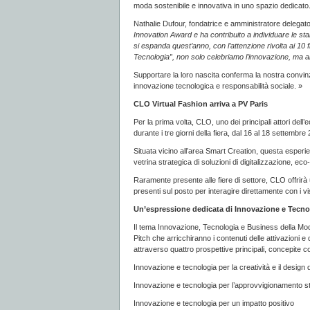
moda sostenibile e innovativa in uno spazio dedicato
Nathalie Dufour, fondatrice e amministratore delega
Innovation Award e ha contribuito a individuare le sta
si espanda quest’anno, con l’attenzione rivolta ai 1
Tecnologia”, non solo celebriamo l’innovazione, ma anc
Supportare la loro nascita conferma la nostra convinzio
innovazione tecnologica e responsabilità sociale. »
CLO Virtual Fashion arriva a PV Paris
Per la prima volta, CLO, uno dei principali attori del
durante i tre giorni della fiera, dal 16 al 18 settembre
Situata vicino all’area Smart Creation, questa esperi
vetrina strategica di soluzioni di digitalizzazione, e
Raramente presente alle fiere di settore, CLO offrir
presenti sul posto per interagire direttamente con i vis
Un’espressione dedicata di Innovazione e Tecno
Il tema Innovazione, Tecnologia e Business della Moda
Pitch che arricchiranno i contenuti delle attivazioni e d
attraverso quattro prospettive principali, concepite 
Innovazione e tecnologia per la creatività e il design 
Innovazione e tecnologia per l’approvvigionamento st
Innovazione e tecnologia per un impatto positivo