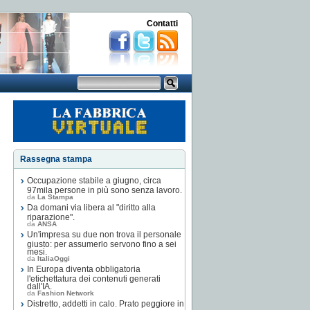
Contatti
Rassegna stampa
Occupazione stabile a giugno, circa
97mila persone in più sono senza lavoro.
da
La Stampa
Da domani via libera al "diritto alla
riparazione".
da
ANSA
Un'impresa su due non trova il personale
giusto: per assumerlo servono fino a sei
mesi.
da
ItaliaOggi
In Europa diventa obbligatoria
l'etichettatura dei contenuti generati
dall'IA.
da
Fashion Network
Distretto, addetti in calo. Prato peggiore in