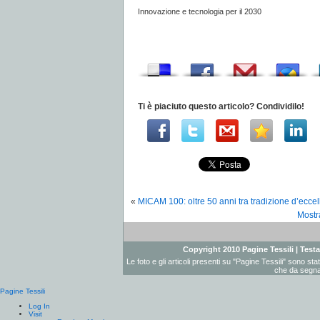
Innovazione e tecnologia per il 2030
Ti è piaciuto questo articolo? Condividilo!
«
MICAM 100: oltre 50 anni tra tradizione d’ecce
Mostr
Copyright 2010 Pagine Tessili | Testat
Le foto e gli articoli presenti su "Pagine Tessili" sono st
che da segnal
Pagine Tessili
Log In
Visit