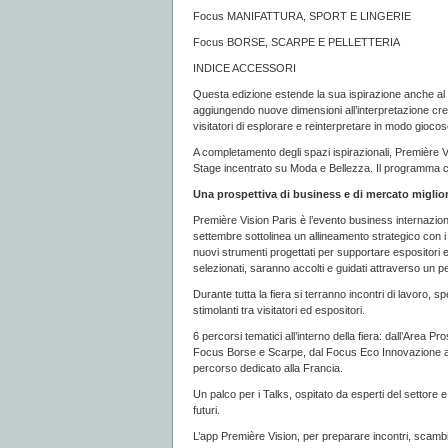
Focus MANIFATTURA, SPORT E LINGERIE
Focus BORSE, SCARPE E PELLETTERIA
INDICE ACCESSORI
Questa edizione estende la sua ispirazione anche al s
aggiungendo nuove dimensioni all’interpretazione cre
visitatori di esplorare e reinterpretare in modo gioco
A completamento degli spazi ispirazionali, Première
Stage incentrato su Moda e Bellezza. Il programma co
Una prospettiva di business e di mercato miglio
Première Vision Paris è l’evento business internaziona
settembre sottolinea un allineamento strategico con i
nuovi strumenti progettati per supportare espositori e
selezionati, saranno accolti e guidati attraverso un pe
Durante tutta la fiera si terranno incontri di lavoro, 
stimolanti tra visitatori ed espositori.
6 percorsi tematici all’interno della fiera: dall’Area 
Focus Borse e Scarpe, dal Focus Eco Innovazione all’
percorso dedicato alla Francia.
Un palco per i Talks, ospitato da esperti del settore e 
futuri.
L’app Première Vision, per preparare incontri, scambi