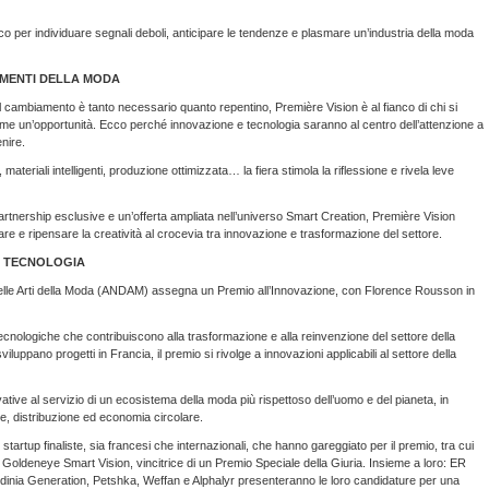
o per individuare segnali deboli, anticipare le tendenze e plasmare un’industria della moda
AMENTI DELLA MODA
e il cambiamento è tanto necessario quanto repentino, Première Vision è al fianco di chi si
me un’opportunità. Ecco perché innovazione e tecnologia saranno al centro dell’attenzione a
nire.
tà, materiali intelligenti, produzione ottimizzata… la fiera stimola la riflessione e rivela leve
 partnership esclusive e un’offerta ampliata nell’universo Smart Creation, Première Vision
spirare e ripensare la creatività al crocevia tra innovazione e trasformazione del settore.
E TECNOLOGIA
delle Arti della Moda (ANDAM) assegna un Premio all’Innovazione, con Florence Rousson in
cnologiche che contribuiscono alla trasformazione e alla reinvenzione del settore della
luppano progetti in Francia, il premio si rivolge a innovazioni applicabili al settore della
ative al servizio di un ecosistema della moda più rispettoso dell’uomo e del pianeta, in
ne, distribuzione ed economia circolare.
tartup finaliste, sia francesi che internazionali, che hanno gareggiato per il premio, tra cui
e Goldeneye Smart Vision, vincitrice di un Premio Speciale della Giuria. Insieme a loro: ER
ia Generation, Petshka, Weffan e Alphalyr presenteranno le loro candidature per una