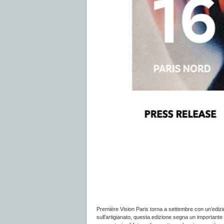
Première Vision Paris torna a settembre con un’edizi
sull’artigianato, questa edizione segna un importante r