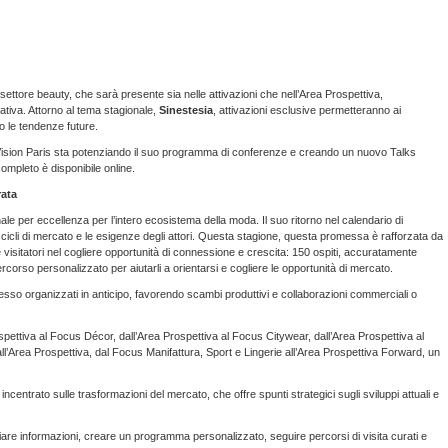
ettore beauty, che sarà presente sia nelle attivazioni che nell’Area Prospettiva,
ativa. Attorno al tema stagionale,
Sinestesia
, attivazioni esclusive permetteranno ai
so le tendenze future.
 Vision Paris sta potenziando il suo programma di conferenze e creando un nuovo Talks
mpleto è disponibile online.
rata
le per eccellenza per l’intero ecosistema della moda. Il suo ritorno nel calendario di
 cicli di mercato e le esigenze degli attori. Questa stagione, questa promessa è rafforzata da
 visitatori nel cogliere opportunità di connessione e crescita: 150 ospiti, accuratamente
rcorso personalizzato per aiutarli a orientarsi e cogliere le opportunità di mercato.
spesso organizzati in anticipo, favorendo scambi produttivi e collaborazioni commerciali o
Prospettiva al Focus Décor, dall’Area Prospettiva al Focus Citywear, dall’Area Prospettiva al
Area Prospettiva, dal Focus Manifattura, Sport e Lingerie all’Area Prospettiva Forward, un
incentrato sulle trasformazioni del mercato, che offre spunti strategici sugli sviluppi attuali e
are informazioni, creare un programma personalizzato, seguire percorsi di visita curati e