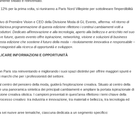
uamente sfidato e reinventato.
 12% per la prima volta, si riuniranno a Paris Nord Villepinte per sottolineare l’imperdibilità
ivo di Première Vision e CEO della Divisione Moda di GL Events, afferma: «
Il ritorno di
mbiziosa programmazione di questa edizione riflettono i continui cambiamenti volti a
oduttori. Dedicato all’innovazione e alla tecnologia, aperto alla bellezza e arricchito nel suo
ve future, questo evento offre ispirazione, networking, visione e soluzioni di business
uesta edizione che sostiene il futuro della moda – risolutamente innovativa e responsabile –
otagonisti alla ricerca di opportunità e sviluppo
».
IPLICARE INFORMAZIONI E OPPORTUNITÀ
 Paris sta reinventando e migliorando i suoi spazi distintivi per offrire maggiori spunti e
 i marchi che per i professionisti del settore.
l centro del pensiero della moda, guiderà l’esplorazione creativa. Situato al centro della
e una panoramica sintetica dei principali cambiamenti e ampliare la portata ispirazionale di
ne creativa olistica. I campioni presentati in quest’area riflettono i temi chiave della
ocesso creativo: tra industria e innovazione, tra materiali e bellezza, tra tecnologia ed
da sei nuove aree tematiche, ciascuna dedicata a un segmento specifico: