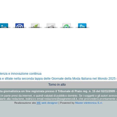
llenza e innovazione continua
a e sfilate nella seconda tappa delle Giornate della Moda Italiana nel Mondo 2025
Torno in alto
a giornalistica on line registrata presso il Tribunale di Prato reg. n. 15 del 02/11/2009 
ati in parte presi da internet, e quindi valutati di pubblico dominio. Se i soggetti o gli autori a
arlo alla redazione, indirizzo email
redazione@paginetessili.it
, che provvederà prontamente a
Realizzazione sito
web designer
| Powered by
Master elettronica S.r.l.
MB