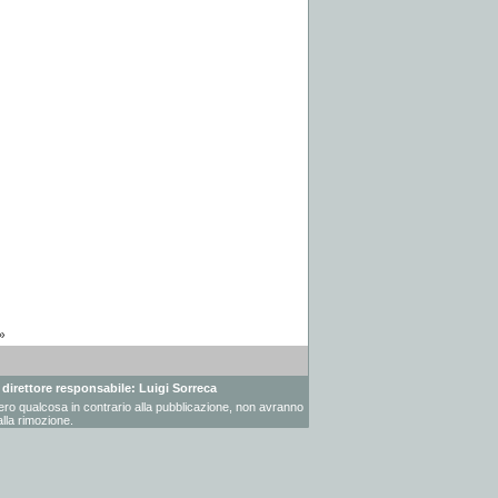
»
- direttore responsabile: Luigi Sorreca
vessero qualcosa in contrario alla pubblicazione, non avranno
lla rimozione.