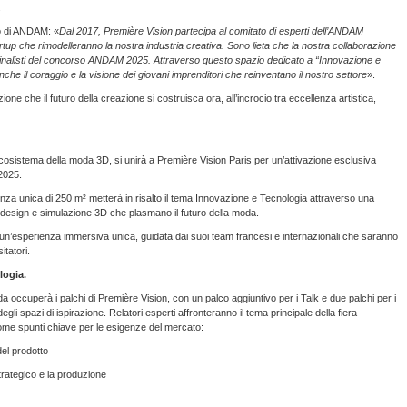
.
to di ANDAM: «
Dal 2017, Première Vision partecipa al comitato di esperti dell’ANDAM
rtup che rimodelleranno la nostra industria creativa. Sono lieta che la nostra collaborazione
0 finalisti del concorso ANDAM 2025. Attraverso questo spazio dedicato a “Innovazione e
he il coraggio e la visione dei giovani imprenditori che reinventano il nostro settore
».
ne che il futuro della creazione si costruisca ora, all’incrocio tra eccellenza artistica,
l’ecosistema della moda 3D, si unirà a Première Vision Paris per un’attivazione esclusiva
 2025.
enza unica di 250 m² metterà in risalto il tema Innovazione e Tecnologia attraverso una
co-design e simulazione 3D che plasmano il futuro della moda.
à un’esperienza immersiva unica, guidata dai suoi team francesi e internazionali che saranno
itatori.
logia.
 occuperà i palchi di Première Vision, con un palco aggiuntivo per i Talk e due palchi per i
egli spazi di ispirazione. Relatori esperti affronteranno il tema principale della fiera
come spunti chiave per le esigenze del mercato:
del prodotto
rategico e la produzione