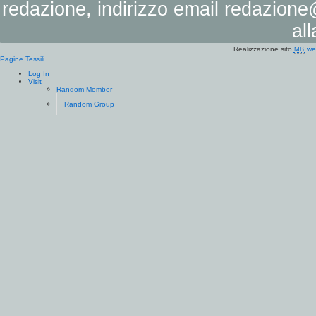
redazione, indirizzo email
redazione@
al
Realizzazione sito
we
MB
Pagine Tessili
Log In
Visit
Random Member
Random Group