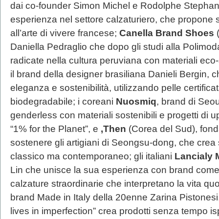
dai co-founder Simon Michel e Rodolphe Stephan, f
esperienza nel settore calzaturiero, che propone s
all’arte di vivere francese;
Canella Brand Shoes
(
Daniella Pedraglio che dopo gli studi alla Polimod
radicate nella cultura peruviana con materiali eco-s
il brand della designer brasiliana Danieli Bergin, 
eleganza e sostenibilità, utilizzando pelle certif
biodegradabile; i coreani
Nuosmiq
, brand di Seo
genderless con materiali sostenibili e progetti di u
“1% for the Planet”, e
,Then
(Corea del Sud), fond
sostenere gli artigiani di Seongsu-dong, che cre
classico ma contemporaneo; gli italiani
Lancialy 
Lin che unisce la sua esperienza con brand come 
calzature straordinarie che interpretano la vita q
brand Made in Italy della 20enne Zarina Pistonesi,
lives in imperfection” crea prodotti senza tempo ispi