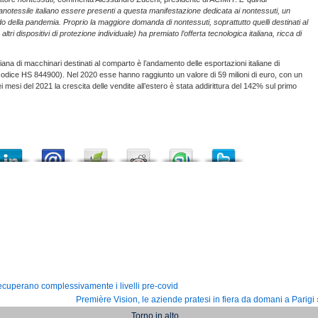
notessile italiano essere presenti a questa manifestazione dedicata ai nontessuti, un
odo della pandemia. Proprio la maggiore domanda di nontessuti, soprattutto quelli destinati al
i dispositivi di protezione individuale) ha premiato l’offerta tecnologica italiana, ricca di
liana di macchinari destinati al comparto è l’andamento delle esportazioni italiane di
(codice HS 844900). Nel 2020 esse hanno raggiunto un valore di 59 milioni di euro, con un
 mesi del 2021 la crescita delle vendite all’estero è stata addirittura del 142% sul primo
recuperano complessivamente i livelli pre-covid
Première Vision, le aziende pratesi in fiera da domani a Parigi
Torno in alto