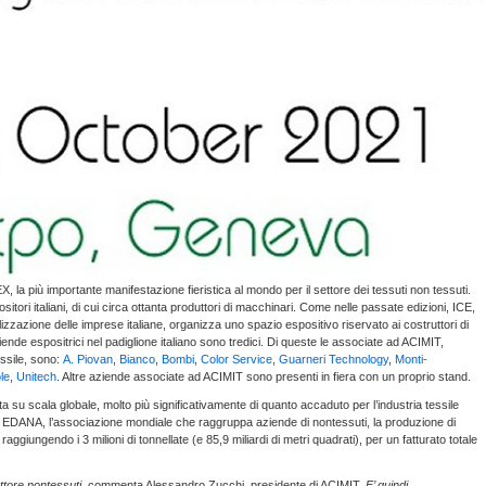
 la più importante manifestazione fieristica al mondo per il settore dei tessuti non tessuti.
tori italiani, di cui circa ottanta produttori di macchinari. Come nelle passate edizioni, ICE,
lizzazione delle imprese italiane, organizza uno spazio espositivo riservato ai costruttori di
ende espositrici nel padiglione italiano sono tredici. Di queste le associate ad ACIMIT,
essile, sono:
A. Piovan
,
Bianco
,
Bombi
,
Color Service
,
Guarneri Technology
,
Monti-
le
,
Unitech
. Altre aziende associate ad ACIMIT sono presenti in fiera con un proprio stand.
ta su scala globale, molto più significativamente di quanto accaduto per l’industria tessile
da EDANA, l’associazione mondiale che raggruppa aziende di nontessuti, la produzione di
giungendo i 3 milioni di tonnellate (e 85,9 miliardi di metri quadrati), per un fatturato totale
ettore nontessuti,
commenta Alessandro Zucchi, presidente di ACIMIT.
E’ quindi