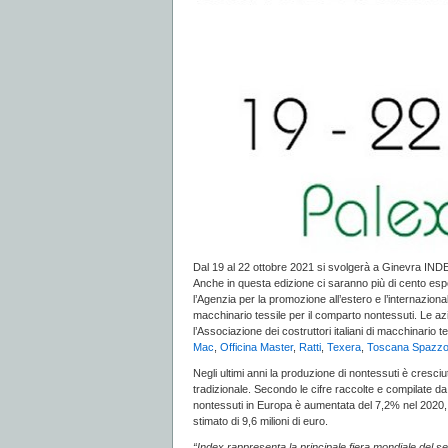
Dal 19 al 22 ottobre 2021 si svolgerà a Ginevra INDEX,
Anche in questa edizione ci saranno più di cento esposi
l’Agenzia per la promozione all’estero e l’internaziona
macchinario tessile per il comparto nontessuti. Le azi
l’Associazione dei costruttori italiani di macchinario t
Mac
,
Officina Master
,
Ratti
,
Texera
,
Toscana Spazzo
Negli ultimi anni la produzione di nontessuti è cresciu
tradizionale. Secondo le cifre raccolte e compilate 
nontessuti in Europa è aumentata del 7,2% nel 2020, rag
stimato di 9,6 milioni di euro.
“Index rappresenta la principale fiera mondiale del s