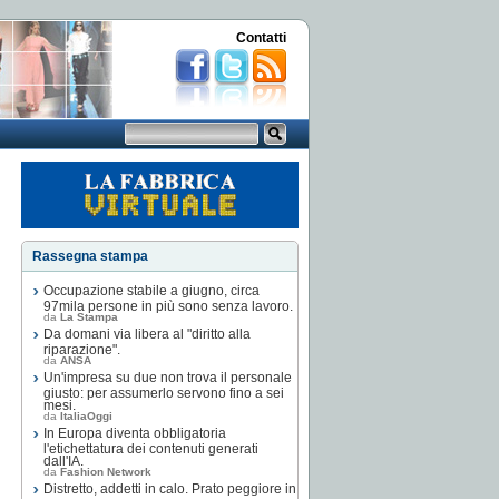
Contatti
Rassegna stampa
Occupazione stabile a giugno, circa
97mila persone in più sono senza lavoro.
da
La Stampa
Da domani via libera al "diritto alla
riparazione".
da
ANSA
Un'impresa su due non trova il personale
giusto: per assumerlo servono fino a sei
mesi.
da
ItaliaOggi
In Europa diventa obbligatoria
l'etichettatura dei contenuti generati
dall'IA.
da
Fashion Network
Distretto, addetti in calo. Prato peggiore in