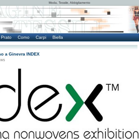
Moda, Tessile, Abbigliamento
Prato
Como
Carpi
Biella
ano a Ginevra INDEX
ews