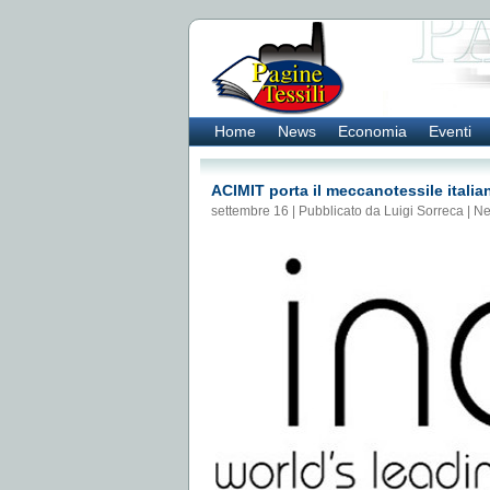
Home
News
Economia
Eventi
ACIMIT porta il meccanotessile itali
settembre 16 | Pubblicato da Luigi Sorreca |
N