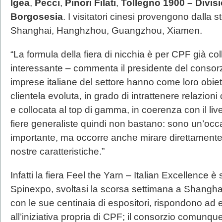
Igea
,
Pecci
,
Pinori Filati
,
Tollegno 1900 – Divisio
Borgosesia
. I visitatori cinesi provengono dall
Shanghai, Hanghzhou, Guangzhou, Xiamen.
“La formula della fiera di nicchia è per CPF già co
interessante – commenta il presidente del consor
imprese italiane del settore hanno come loro obiet
clientela evoluta, in grado di intrattenere relazioni
e collocata al top di gamma, in coerenza con il live
fiere generaliste quindi non bastano: sono un’occa
importante, ma occorre anche mirare direttamente ai
nostre caratteristiche.”
Infatti la fiera Feel the Yarn – Italian Excellence è
Spinexpo, svoltasi la scorsa settimana a Shangha
con le sue centinaia di espositori, rispondono ad 
all’iniziativa propria di CPF; il consorzio comunqu