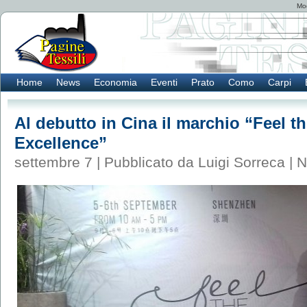
Mod
Home
News
Economia
Eventi
Prato
Como
Carpi
Al debutto in Cina il marchio “Feel th
Excellence”
settembre 7 | Pubblicato da Luigi Sorreca |
N