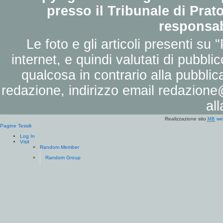
presso il Tribunale di Prato
responsab
Le foto e gli articoli presenti su 
internet, e quindi valutati di pubbli
qualcosa in contrario alla pubbli
redazione, indirizzo email
redazione@
al
Realizzazione sito
we
MB
Pagine Tessili
Log In
Visit
Random Member
Random Group