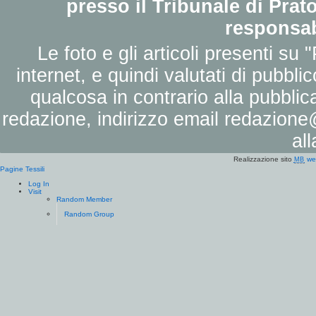
presso il Tribunale di Prato
responsab
Le foto e gli articoli presenti su 
internet, e quindi valutati di pubbli
qualcosa in contrario alla pubbli
redazione, indirizzo email
redazione@
al
Realizzazione sito
we
MB
Pagine Tessili
Log In
Visit
Random Member
Random Group