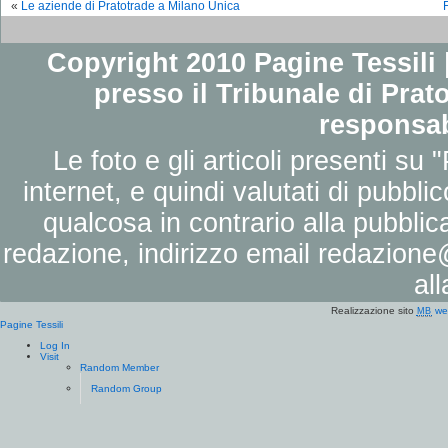
«
Le aziende di Pratotrade a Milano Unica
Copyright 2010 Pagine Tessili |
presso il Tribunale di Prato
responsab
Le foto e gli articoli presenti su 
internet, e quindi valutati di pubbli
qualcosa in contrario alla pubbli
redazione, indirizzo email
redazione@
al
Realizzazione sito
we
MB
Pagine Tessili
Log In
Visit
Random Member
Random Group