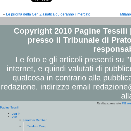
«
Le priorità della Gen Z asiatica guideranno il mercato
Milano
Copyright 2010 Pagine Tessili |
presso il Tribunale di Prato
responsab
Le foto e gli articoli presenti su 
internet, e quindi valutati di pubbli
qualcosa in contrario alla pubbli
redazione, indirizzo email
redazione@
al
Realizzazione sito
we
MB
Pagine Tessili
Log In
Visit
Random Member
Random Group