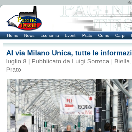
Mod
Home
News
Economia
Eventi
Prato
Como
Carpi
Al via Milano Unica, tutte le informaz
luglio 8 | Pubblicato da Luigi Sorreca |
Biella
Prato