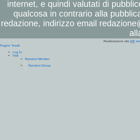
internet, e quindi valutati di pubbli
qualcosa in contrario alla pubbli
redazione, indirizzo email
redazione@
al
Realizzazione sito
we
MB
Pagine Tessili
Log In
Visit
Random Member
Random Group