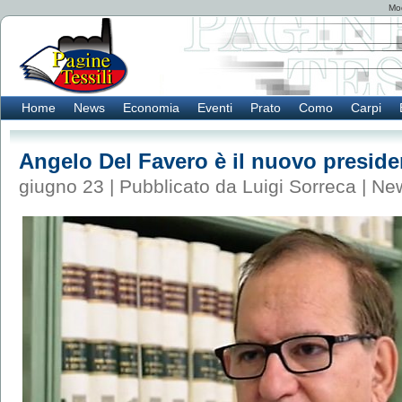
Mod
Home
News
Economia
Eventi
Prato
Como
Carpi
Angelo Del Favero è il nuovo presiden
giugno 23 | Pubblicato da Luigi Sorreca |
Ne