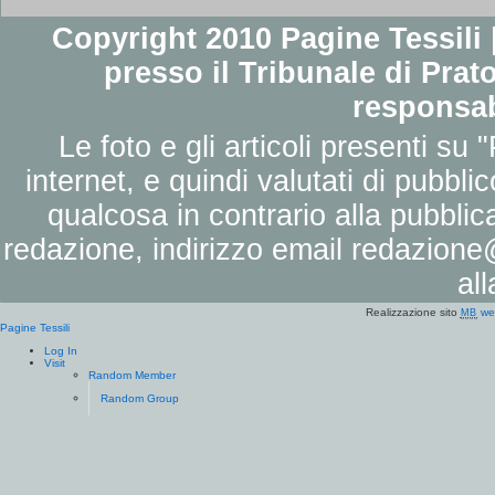
Copyright 2010 Pagine Tessili |
presso il Tribunale di Prato
responsab
Le foto e gli articoli presenti su 
internet, e quindi valutati di pubbli
qualcosa in contrario alla pubbli
redazione, indirizzo email
redazione@
al
Realizzazione sito
we
MB
Pagine Tessili
Log In
Visit
Random Member
Random Group