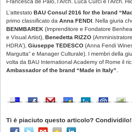
Francesca de Palo, l’Arch. Luca Curci e l’Arch. H
L’attestato
BAU Consul 2016 for the brand “Made
primo classificato da
Anna FENDI
. Nella giuria ch
BENMBAREK
(Imprenditore e Fondatore Benhea
e Visual Artist),
Benedetta RIZZO
(Amministrator
HDRA’),
Giuseppe TEDESCO
(Anna Fendi Wine
Margutta” e Manager Culturale). I membri della giu
volta da BAU International Academy of Rome il ri
Ambassador of the brand “Made in Italy”
.
Ti è piaciuto questo articolo? Condividilo!