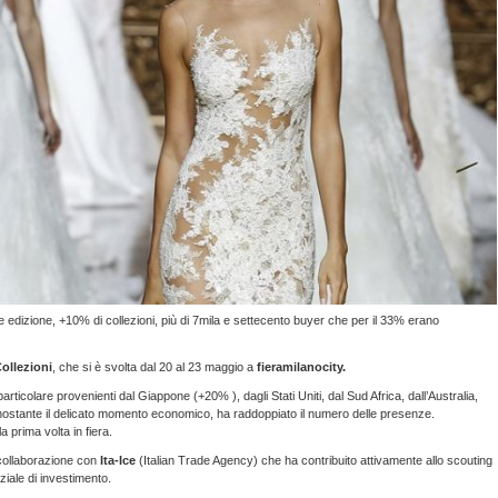
e edizione, +10% di collezioni, più di 7mila e settecento buyer che per il 33% erano
Collezioni
, che si è svolta dal 20 al 23 maggio a
fieramilanocity.
articolare provenienti dal Giappone (+20% ), dagli Stati Uniti, dal Sud Africa, dall’Australia,
nostante il delicato momento economico, ha raddoppiato il numero delle presenze.
la prima volta in fiera.
a collaborazione con
Ita-Ice
(Italian Trade Agency) che ha contribuito attivamente allo scouting
ziale di investimento.