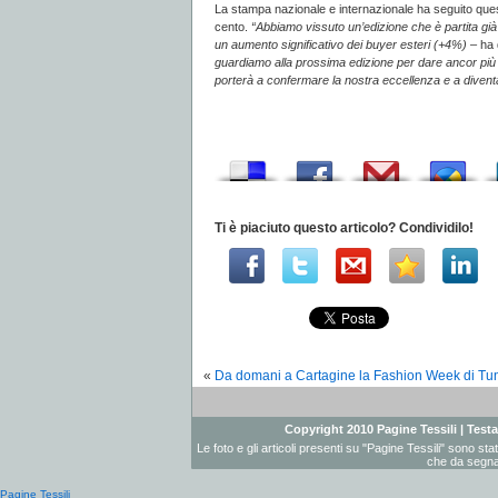
La stampa nazionale e internazionale ha seguito que
cento.
“Abbiamo vissuto un’edizione che è partita già 
un aumento significativo dei buyer esteri (+4%)
– ha 
guardiamo alla prossima edizione per dare ancor più va
porterà a confermare la nostra eccellenza e a diventa
Ti è piaciuto questo articolo? Condividilo!
«
Da domani a Cartagine la Fashion Week di Tun
Copyright 2010 Pagine Tessili | Testat
Le foto e gli articoli presenti su "Pagine Tessili" sono st
che da segnal
Pagine Tessili