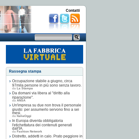
Contatti
Rassegna stampa
Occupazione stabile a giugno, circa
97mila persone in più sono senza lavoro.
da
La Stampa
Da domani via libera al "diritto alla
riparazione".
da
ANSA
Un'impresa su due non trova il personale
giusto: per assumerlo servono fino a sei
mesi.
da
ItaliaOggi
In Europa diventa obbligatoria
l'etichettatura dei contenuti generati
dall'IA.
da
Fashion Network
Distretto, addetti in calo. Prato peggiore in