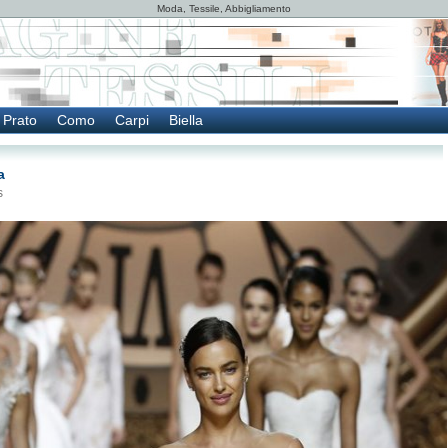
Moda, Tessile, Abbigliamento
Prato
Como
Carpi
Biella
a
s