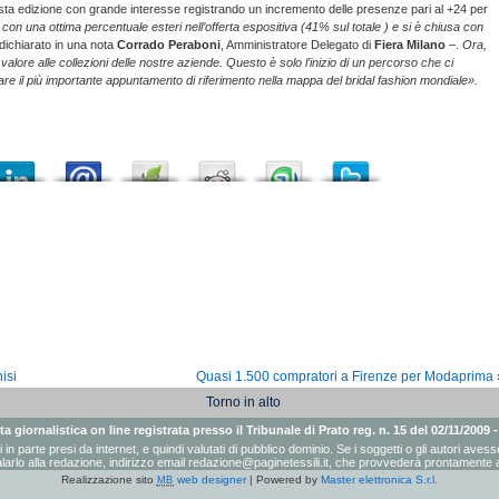
sta edizione con grande interesse registrando un incremento delle presenze pari al +24 per
con una ottima percentuale esteri nell’offerta espositiva (41% sul totale ) e si è chiusa con
dichiarato in una nota
Corrado Peraboni
, Amministratore Delegato di
Fiera Milano
–.
Ora,
lore alle collezioni delle nostre aziende. Questo è solo l’inizio di un percorso che ci
re il più importante appuntamento di riferimento nella mappa del bridal fashion mondiale».
isi
Quasi 1.500 compratori a Firenze per Modaprima
Torno in alto
a giornalistica on line registrata presso il Tribunale di Prato reg. n. 15 del 02/11/2009 
ati in parte presi da internet, e quindi valutati di pubblico dominio. Se i soggetti o gli autori a
arlo alla redazione, indirizzo email
redazione@paginetessili.it
, che provvederà prontamente a
Realizzazione sito
web designer
| Powered by
Master elettronica S.r.l.
MB