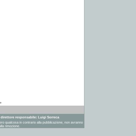
»
- direttore responsabile: Luigi Sorreca
vessero qualcosa in contrario alla pubblicazione, non avranno
lla rimozione.