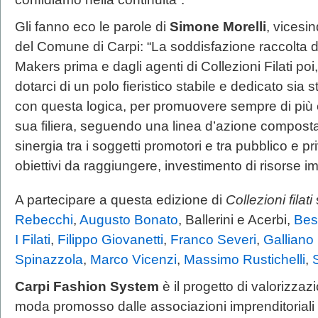
Gli fanno eco le parole di
Simone Morelli
, vicesi
del Comune di Carpi: “La soddisfazione raccolta d
Makers prima e dagli agenti di Collezioni Filati po
dotarci di un polo fieristico stabile e dedicato sia
con questa logica, per promuovere sempre di più e
sua filiera, seguendo una linea d’azione composta
sinergia tra i soggetti promotori e tra pubblico e pr
obiettivi da raggiungere, investimento di risorse im
A partecipare a questa edizione di
Collezioni filati
Rebecchi
,
Augusto Bonato
, Ballerini e Acerbi,
Bes
I Filati
,
Filippo Giovanetti
,
Franco Severi
,
Galliano 
Spinazzola
,
Marco Vicenzi
,
Massimo Rustichelli
,
Carpi Fashion System
è il progetto di valorizzaz
moda promosso dalle associazioni imprenditoriali 