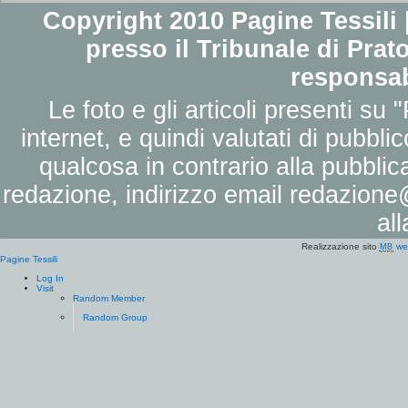
Copyright 2010 Pagine Tessili |
presso il Tribunale di Prato
responsab
Le foto e gli articoli presenti su 
internet, e quindi valutati di pubbli
qualcosa in contrario alla pubbli
redazione, indirizzo email
redazione@
al
Realizzazione sito
we
MB
Pagine Tessili
Log In
Visit
Random Member
Random Group