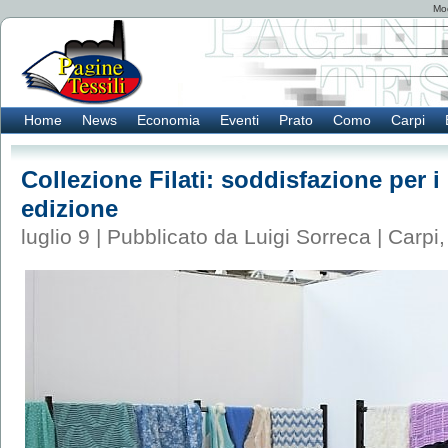
Mod
Home
News
Economia
Eventi
Prato
Como
Carpi
Collezione Filati: soddisfazione per i 
edizione
luglio 9 | Pubblicato da Luigi Sorreca |
Carpi