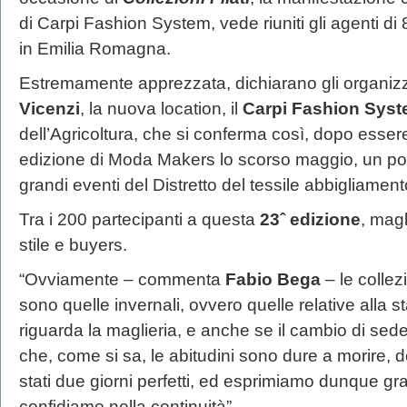
di Carpi Fashion System, vede riuniti gli agenti di
in Emilia Romagna.
Estremamente apprezzata, dichiarano gli organiz
Vicenzi
, la nuova location, il
Carpi Fashion Syst
dell’Agricoltura, che si conferma così, dopo esser
edizione di Moda Makers lo scorso maggio, un polo
grandi eventi del Distretto del tessile abbigliament
Tra i 200 partecipanti a questa
23ˆ edizione
, magl
stile e buyers.
“Ovviamente – commenta
Fabio Bega
– le colle
sono quelle invernali, ovvero quelle relative alla 
riguarda la maglieria, e anche se il cambio di sed
che, come si sa, le abitudini sono dure a morire
stati due giorni perfetti, ed esprimiamo dunque g
confidiamo nella continuità”.