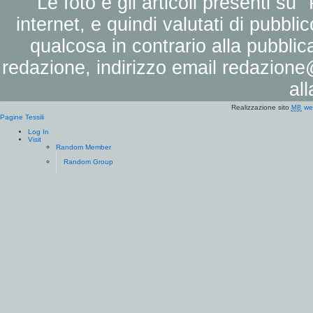
Le foto e gli articoli presenti su 
internet, e quindi valutati di pubbli
qualcosa in contrario alla pubbli
redazione, indirizzo email
redazione@
al
Realizzazione sito
we
MB
Pagine Tessili
Log In
Visit
Random Member
Random Group