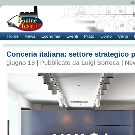
Mod
Home
News
Economia
Eventi
Prato
Como
Carpi
Conceria italiana: settore strategico pe
giugno 18 | Pubblicato da Luigi Sorreca |
Ne