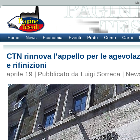
Mod
Home
News
Economia
Eventi
Prato
Como
Carpi
CTN rinnova l’appello per le agevolazi
e rifinizioni
aprile 19 | Pubblicato da Luigi Sorreca |
New