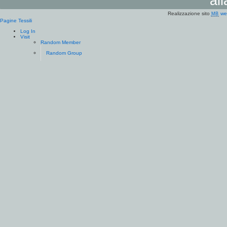
al
Realizzazione sito
we
MB
Pagine Tessili
Log In
Visit
Random Member
Random Group