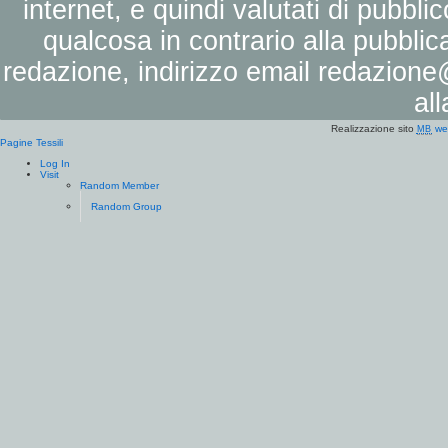
internet, e quindi valutati di pubbli
qualcosa in contrario alla pubbli
redazione, indirizzo email
redazione@
al
Realizzazione sito
we
MB
Pagine Tessili
Log In
Visit
Random Member
Random Group