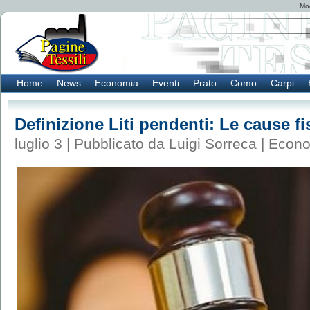
Mod
Home
News
Economia
Eventi
Prato
Como
Carpi
Definizione Liti pendenti: Le cause fis
luglio 3 | Pubblicato da Luigi Sorreca |
Econo