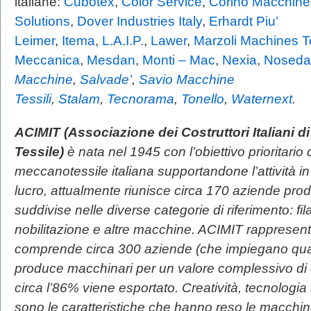
italiane:
Cubotex
,
Color Service
,
Corino Macchine
Solutions
,
Dover Industries Italy
,
Erhardt Piu’
Leimer
,
Itema
,
L.A.I.P.
,
Lawer
,
Marzoli Machines Te
Meccanica
,
Mesdan
,
Monti – Mac
,
Nexia
,
Noseda
Macchine
,
Salvade’
,
Savio Macchine
Tessili
,
Stalam
,
Tecnorama
,
Tonello
,
Waternext
.
ACIMIT
(Associazione dei Costruttori Italiani d
Tessile)
è nata nel 1945 con l’obiettivo prioritario
meccanotessile italiana supportandone l’attività in I
lucro, attualmente riunisce circa 170 aziende produt
suddivise nelle diverse categorie di riferimento: fila
nobilitazione e altre macchine. ACIMIT rappresent
comprende circa 300 aziende (che impiegano qua
produce macchinari per un valore complessivo di cir
circa l’86% viene esportato. Creatività, tecnologia s
sono le caratteristiche che hanno reso le macchine te