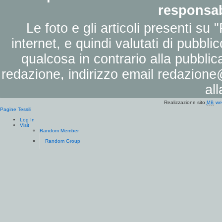
responsab
Le foto e gli articoli presenti su 
internet, e quindi valutati di pubbli
qualcosa in contrario alla pubbli
redazione, indirizzo email
redazione@
al
Realizzazione sito
we
MB
Pagine Tessili
Log In
Visit
Random Member
Random Group